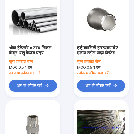
थोक हैटेलॉय c276 निकल
हाई क्वालिटी हास्टलॉय बी2
मिश्र धातु वेल्डेड पाइप
एलॉय स्टील पाइप फिटिंग
हैस्टेलॉय b2 ट्यूब
6"x5'' रेड्यूसर स्ट्रेस
मूल्य:
बातचीत योग्य
मूल्य:
बातचीत योग्य
करप्शन क्रैकिंग रेज़िस्टेंस
MOQ:
0.5-1 टन
MOQ:
0.5-1 टन
नवीनतम कीमत पता करें
नवीनतम कीमत पता करें
अब से संपर्क करें
अब से संपर्क करें
घर
उत्पादों
हमारे बारे में