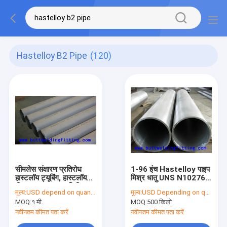
Hastelloy B2 Pipe
(120)
सीमलेस संक्षारण प्रतिरोध
1-96 इंच Hastelloy पाइप
हास्टलॉय ट्यूबिंग, हास्टलॉयल
मिश्र धातु UNS N10276
बी 2 पाइप 0.1-50 मिमी
Hastelloy C पाइप B574
मूल्य:
USD depend on quantity
मूल्य:
USD Depending on quantity
मोटाई
/ B575 / B619 / B622
MOQ:
१ मी.
MOQ:
500 किलो
आकार
नवीनतम कीमत पता करें
नवीनतम कीमत पता करें