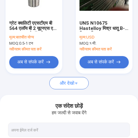
कारखाना भ्रमण
गुणवत्ता नियंत्रण
ग्रेट क्वालिटी एएसटीएम बी
UNS N10675
564 एलॉय बी 2 यूएनएस एन
Hastelloy मिश्र धातु B-3
संपर्क करें
10665 हास्टेलॉय बी 2
निकल मिश्र धातु पाइप
मूल्य:
बातचीत योग्य
मूल्य:
USD
स्टेनलेस स्टील थ्रेडेड 3000
आईएसओ 6207, दीन
MOQ:
0.5-1 टन
MOQ:
१ मी.
# बीएस 3799 हेक्स निप्पल
17751, TUV CE
समाचार
नवीनतम कीमत पता करें
नवीनतम कीमत पता करें
एक उद्धरण की विनती करे
अब से संपर्क करें
अब से संपर्क करें
और देखो
बट्ट वेल्ड फिटिंग
स्टेनलेस स्टील कोहनी
एक संदेश छोड़ें
हम जल्दी से जवाब देंगे
स्टेनलेस स्टील टी
स्टेनलेस स्टील Reducer