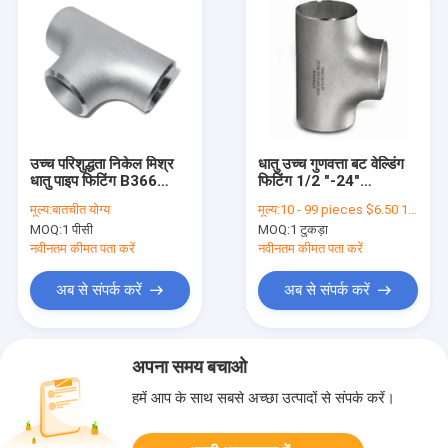
उच्च परिशुद्धता निकेल मिश्र
धातु उच्च गुणवत्ता बट वेल्डिंग
धातु पाइप फिटिंग B366
फिटिंग 1/2 "-24"
WPHB-2 Hastelloy B2
Hastelloy B2 SCH40
मूल्य:
बातचीत योग्य
मूल्य:
10 - 99 pieces $6.50 100 - 999 pieces $6.10 >= 1000 pieces $5.50
SCH40 1-24 '' सॉकेट
कनेक्शन के लिए निकेल मिश्र
MOQ:
1 पीसी
MOQ:
1 टुकड़ा
वेल्डिंग टी
धातु बराबर टी
नवीनतम कीमत पता करें
नवीनतम कीमत पता करें
अब से संपर्क करें
अब से संपर्क करें
अपना समय बचाओ
हमें आप के साथ सबसे अच्छा उत्पादों से संपर्क करें।