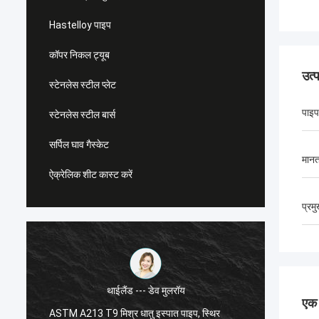
Hastelloy पाइप
कॉपर निकल ट्यूब
उत्
स्टेनलेस स्टील प्लेट
पाइप
स्टेनलेस स्टील बार्स
सर्पिल घाव गैस्केट
मानत
ऐक्रेलिक शीट कास्ट करें
प्रम
थाईलैंड --- डेव मुलरॉय
एक स
ASTM A213 T9 मिश्र धातु इस्पात पाइप, स्थिर
एएसटीएम 