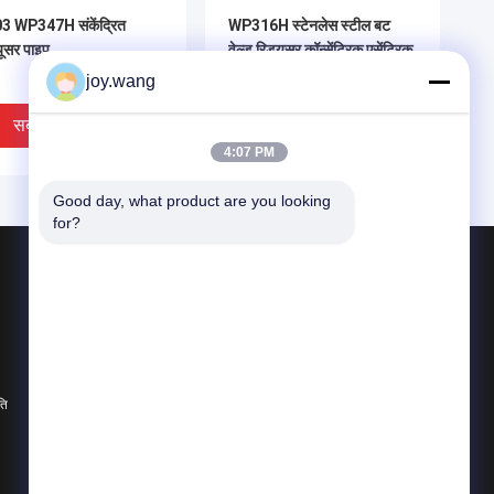
3 WP347H संकेंद्रित
WP316H स्टेनलेस स्टील बट
यूसर पाइप
वेल्ड रिड्यूसर कॉन्सेंट्रिक एसेंट्रिक
ASME B16.9 SCH40S पाइप
joy.wang
सबसे अच्छी कीमत
सबसे अच्छी कीमत
4:07 PM
Good day, what product are you looking 
for?
उत्पाद
बट्ट वेल्ड फिटिंग
स्टेनलेस स्टील कोहनी
स्टेनलेस स्टील टी
IDEO
ति
सभी श्रेणियाँ
्रिक रिड्यूसर बी डब्ल्यू,
ECC/CON RED पाइप कनेक्शन
सी.एच.एक्सएस एक्स
के लिए विशेष मिश्र धातु स्टील
सी.एच.एक्सएस, एएसटीएम
रेड्यूसर