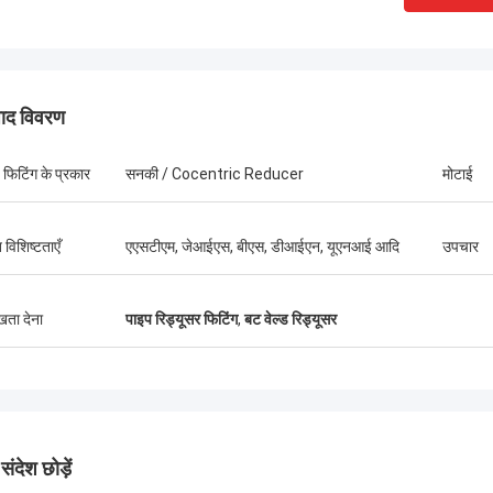
पाद विवरण
 फिटिंग के प्रकार
सनकी / Cocentric Reducer
मोटाई
 विशिष्टताएँ
एएसटीएम, जेआईएस, बीएस, डीआईएन, यूएनआई आदि
उपचार
ुखता देना
पाइप रिड्यूसर फिटिंग
,
बट वेल्ड रिड्यूसर
संयुक्त राज्य अमेरिका --- अल्फारो
ब्राजील ---
ंदेश छोड़ें
A182 F55 सुपर डुप्लेक्स निकला हुआ किनारा,