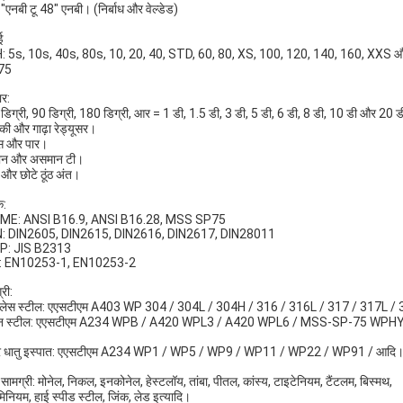
"एनबी टू 48" एनबी। (निर्बाध और वेल्डेड)
ई
: 5s, 10s, 40s, 80s, 10, 20, 40, STD, 60, 80, XS, 100, 120, 140, 160, XXS
75
ार:
 डिग्री, 90 डिग्री, 180 डिग्री, आर = 1 डी, 1.5 डी, 3 डी, 5 डी, 6 डी, 8 डी, 10 डी और 20 ड
की और गाढ़ा रेड्यूसर।
प्स और पार।
मान और असमान टी।
े और छोटे ठूंठ अंत।
क:
SME: ANSI B16.9, ANSI B16.28, MSS SP75
IN: DIN2605, DIN2615, DIN2616, DIN2617, DIN28011
GP: JIS B2313
N: EN10253-1, EN10253-2
री:
ेनलेस स्टील: एएसटीएम A403 WP 304 / 304L / 304H / 316 / 316L / 317 / 317L 
्बन स्टील: एएसटीएम A234 WPB / A420 WPL3 / A420 WPL6 / MSS-SP-75 WP
्र धातु इस्पात: एएसटीएम A234 WP1 / WP5 / WP9 / WP11 / WP22 / WP91 / आदि
 सामग्री: मोनेल, निकल, इनकोनेल, हेस्टलॉय, तांबा, पीतल, कांस्य, टाइटेनियम, टैंटलम, बिस्मथ,
ुमिनियम, हाई स्पीड स्टील, जिंक, लेड इत्यादि।