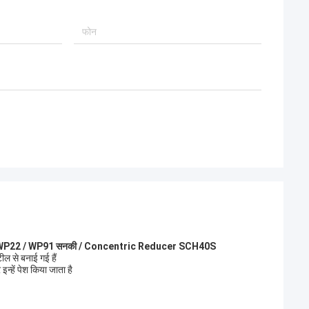
ने उत्कृष्ट रेटिंग जीती,
रखेगा।
1 / WP22 / WP91 सनकी / Concentric Reducer SCH40S
टील से बनाई गई हैं
न्हें पेश किया जाता है