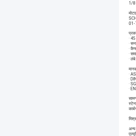
1/8 
मोटा
SCH
01-
प्रक
· 45
· सन
· कै
· स
· लंब
मान
· A
· D
· S
· E
सामग्
स्ट
कार
मिश
अन्य
एल्य