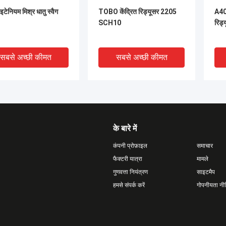
इटेनियम मिश्र धातु स्वैग
TOBO केंद्रित रिड्यूसर 2205
A40
SCH10
रिड्
सबसे अच्छी कीमत
सबसे अच्छी कीमत
के बारे में
कंपनी प्रोफ़ाइल
समाचार
फैक्टरी यात्रा
मामले
गुणवत्ता नियंत्रण
साइटमैप
DEO
VIDEO
V
हमसे संपर्क करें
गोपनीयता नी
स स्टील कंसेंट्रिक/
निपल, एएसटीएम ए53 जीआर बी,
एसेंट
ट्रिक रेड्यूसर 4'' SCH40s
एससीएच.80, पीई/टीई, 100 एमएम
एस.
 A403/A403M
एस.