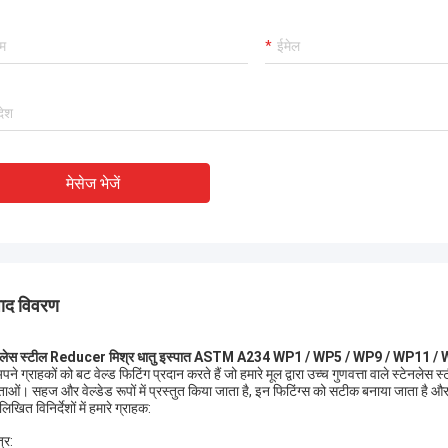
नवीनतम विक्रेता रेटिंग में, TOBO 
ा, हम इसे पसंद करते हैं! और समय में प्रसव
यह अच्छा है, सहयोग करना जारी 
ी, बहुत ही पेशेवर।
मेसेज भेजें
पाद विवरण
ेनलेस स्टील Reducer मिश्र धातु इस्पात ASTM A234 WP1 / WP5 / WP9 / WP1
ने ग्राहकों को बट वेल्ड फिटिंग प्रदान करते हैं जो हमारे मूल द्वारा उच्च गुणवत्ता वाले स्टेनलेस स्
माताओं। सहज और वेल्डेड रूपों में प्रस्तुत किया जाता है, इन फिटिंग्स को सटीक बनाया जाता है और इ
लिखित विनिर्देशों में हमारे ग्राहक:
्र: