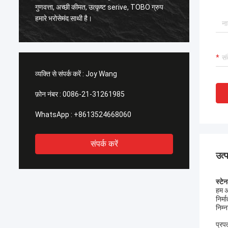
,
गुणवत्ता, अच्छी कीमत, उत्कृष्ट serive, TOBO ग्रुप
अच्छी गुणवत्त
हमारे भरोसेमंद साथी है।
के समय भ
व्यक्ति से संपर्क करें :
Joy Wang
फ़ोन नंबर :
0086-21-31261985
WhatsApp :
+8613524668060
संपर्क करें
उत्
स्ट
हम अप
निर्
निम्न
प्रपत