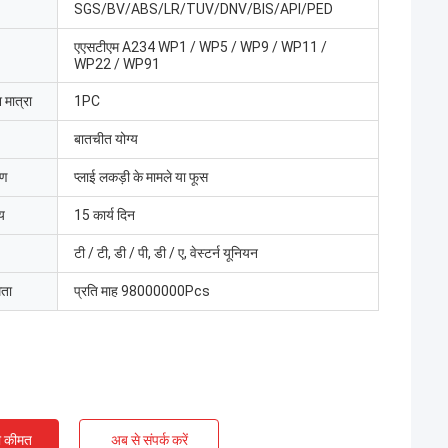
SGS/BV/ABS/LR/TUV/DNV/BIS/API/PED
एएसटीएम A234 WP1 / WP5 / WP9 / WP11 /
WP22 / WP91
 मात्रा
1PC
बातचीत योग्य
रण
प्लाई लकड़ी के मामले या फूस
य
15 कार्य दिन
टी / टी, डी / पी, डी / ए, वेस्टर्न यूनियन
मता
प्रति माह 98000000Pcs
ी कीमत
अब से संपर्क करें