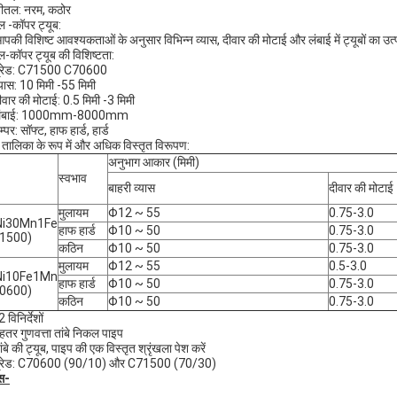
ीतल: नरम, कठोर
 -कॉपर ट्यूब:
पकी विशिष्ट आवश्यकताओं के अनुसार विभिन्न व्यास, दीवार की मोटाई और लंबाई में ट्यूबों का उत्
ल-कॉपर ट्यूब की विशिष्टता:
ग्रेड: C71500 C70600
्यास: 10 मिमी -55 मिमी
ीवार की मोटाई: 0.5 मिमी -3 मिमी
लंबाई: 1000mm-8000mm
म्पर: सॉफ्ट, हाफ हार्ड, हार्ड
न तालिका के रूप में और अधिक विस्तृत विरूपण:
अनुभाग आकार (मिमी)
स्वभाव
बाहरी व्यास
दीवार की मोटाई
मुलायम
Φ12 ~ 55
0.75-3.0
Ni30Mn1Fe
हाफ हार्ड
Φ10 ~ 50
0.75-3.0
1500)
कठिन
Φ10 ~ 50
0.75-3.0
मुलायम
Φ12 ~ 55
0.5-3.0
Ni10Fe1Mn
हाफ हार्ड
Φ10 ~ 50
0.75-3.0
0600)
कठिन
Φ10 ~ 50
0.75-3.0
 विनिर्देशों
ेहतर गुणवत्ता तांबे निकल पाइप
ंबे की ट्यूब, पाइप की एक विस्तृत श्रृंखला पेश करें
ग्रेड: C70600 (90/10) और C71500 (70/30)
्स-