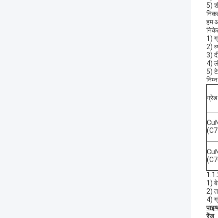
5) श
निकल
हम आ
निके
1) 
2) व
3) द
4) 
5) टे
निम्
ग्रेड
Cu
(C7
Cu
(C7
1.1.2
1) ब
2) ता
4) 
पाइप
रेंज