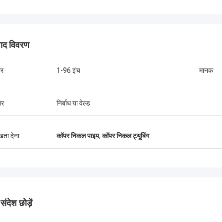
पाद विवरण
र
1-96 इंच
मानक
ार
निर्बाध या वेल्ड
ुखता देना
कॉपर निकल पाइप
,
कॉपर निकल ट्यूबिंग
ंदेश छोड़ें
ब्राजील --- एमी