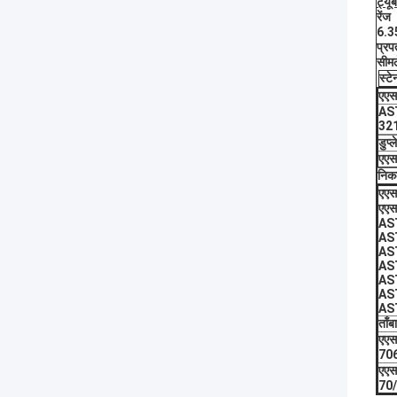
ट्यूब
रेंज
6.35
प्रप
सीमल
स्टे
एएस
AST
321
डुप्
एएस
निकल
एएस
एएस
AS
AS
AS
AS
AS
AS
AS
ताँब
एएस
70
एएस
70/