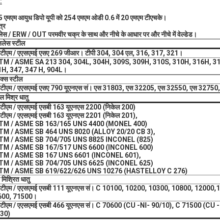
:
 एमएम आयुध डिपो यूपी को 254 एमएम ओडी 0.6 में 20 एमएम टीएचके।
त्र
ेस / ERW / OUT परमवीर चक्र के साथ और नीचे के आधार पर और नीचे में वेल्डेड।
नलेस स्टील
टीएम / एएसएमई एसए 269 जीआर।
टीपी 304, 304 एल, 316, 317, 321।
M / ASME SA 213 304, 304L, 304H, 309S, 309H, 310S, 310H, 316H, 316
H, 347, 347 H, 904L।
लेक्स स्टील
टीएम / एएसएमई एसए 790 यूएनएस सं।
एस 31803, एस 32205, एस 32550, एस 32750
 मिश्र धातु
टीएम / एएसएमई एसबी 163 यूएनएस 2200 (निकेल 200)
टीएम / एएसएमई एसबी 163 यूएनएस 2201 (निकेल 201),
TM / ASME SB 163/165 UNS 4400 (MONEL 400)
TM / ASME SB 464 UNS 8020 (ALLOY 20/20 CB 3),
TM / ASME SB 704/705 UNS 8825 INCONEL (825)
TM / ASME SB 167/517 UNS 6600 (INCONEL 600)
TM / ASME SB 167 UNS 6601 (INCONEL 601),
TM / ASME SB 704/705 UNS 6625 (INCONEL 625)
TM / ASME SB 619/622/626 UNS 10276 (HASTELLOY C 276)
ा मिश्रित धातु
टीएम / एएसएमई एसबी 111 यूएनएस सं।
C 10100, 10200, 10300, 10800, 12000,
600, 71500।
टीएम / एएसएमई एसबी 466 यूएनएस सं।
C 70600 (CU -NI- 90/10), C 71500 (CU -
30)