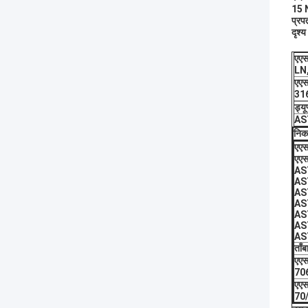
15 
प्रप
दृश्
एएस
LN,
एएस
31
ड्यू
AS
निक
एएस
एएस
AS
AS
AS
AS
AS
AS
AS
ताँब
एएस
70
एएस
70