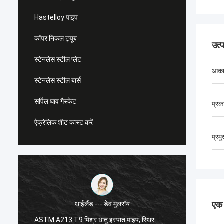
Hastelloy पाइप
कॉपर निकल ट्यूब
उत्
स्टेनलेस स्टील प्लेट
आका
स्टेनलेस स्टील बार्स
सर्पिल घाव गैस्केट
प्रक
ऐक्रेलिक शीट कास्ट करें
प्रम
एक स
संयुक्त राज्य अमेरिका --- अल्फारो
एएसटीएम A182 F55 सुपर डुप्लेक्स निकला हुआ किनारा,