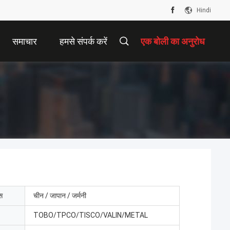
Hindi
समाचार
हमसे संपर्क करें
एक बोली का अनुरोध
ेस
चीन / जापान / जर्मनी
TOBO/TPCO/TISCO/VALIN/METAL