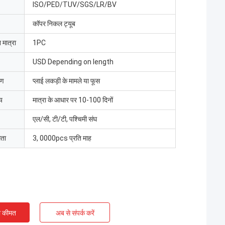
ISO/PED/TUV/SGS/LR/BV
कॉपर निकल ट्यूब
 मात्रा
1PC
USD Depending on length
रण
प्लाई लकड़ी के मामले या फूस
य
मात्रा के आधार पर 10-100 दिनों
एल/सी, टी/टी, पश्चिमी संघ
मता
3, 0000pcs प्रति माह
ी कीमत
अब से संपर्क करें