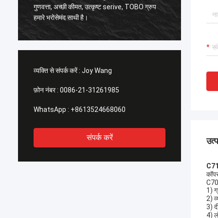
नवीनतम वि
अच्छी गुणवत्ता, हम इसे पसंद करते हैं! और समय में प्रसव
यह अच्छा
के समय भी, बहुत ही पेशेवर।
व्यक्ति से संपर्क करें :
Joy Wang
फ़ोन नंबर :
0086-21-31261985
WhatsApp :
+8613524668060
संपर्क करें
उत्
C71
कॉपर
C70
1) 
2) व
3) द
4) 