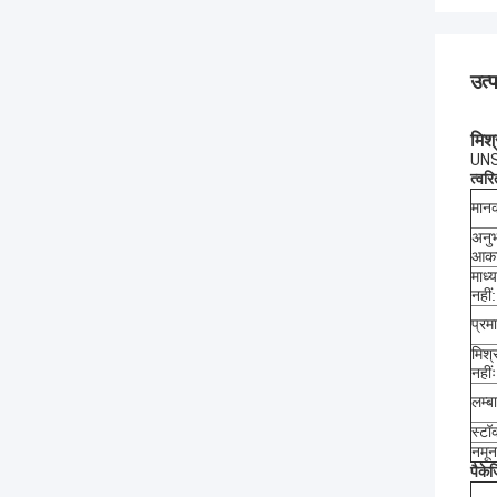
उत्
मिश
UNS 
त्वर
मान
अनु
आका
माध्
नहीं:
प्र
मिश्
नहींः
लम्ब
स्टॉ
नमून
पैके