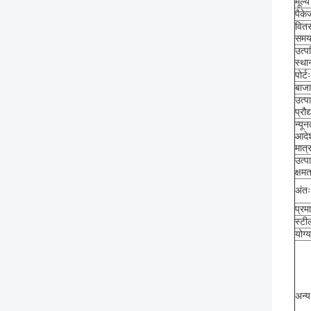
मूल्य 
पैके
वित
समय
उत्पत
स्था
पोर्टः
बाजा
उत्प
प्रौद
न्यू
आदे
मात्र
उत्प
क्षमत
अंतः
प्रम
स्टी
योग्
अन्य