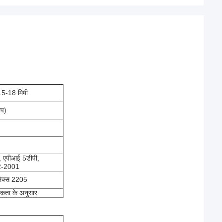
.5-18 मिमी
ीप)
, एपीआई 5डीपी,
2-2001
लेक्स 2205
यकता के अनुसार