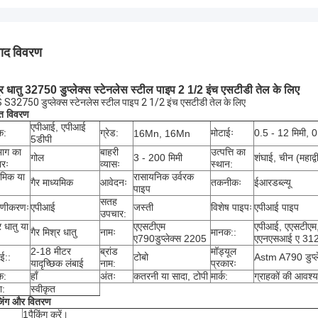
पाद विवरण
्र धातु 32750 डुप्लेक्स स्टेनलेस स्टील पाइप 2 1/2 इंच एसटीडी तेल के लिए
S32750 डुप्लेक्स स्टेनलेस स्टील पाइप 2 1/2 इंच एसटीडी तेल के लिए
ित विवरण
एपीआई, एपीआई
क:
ग्रेड:
मोटाईः
0.5 - 12 मिमी, 0
16Mn, 16Mn
5डीपी
भाग का
बाहरी
उत्पत्ति का
गोल
3 - 200 मिमी
शंघाई, चीन (महाद्व
रः
व्यासः
स्थान:
यमिक या
रासायनिक उर्वरक
गैर माध्यमिक
आवेदनः
तकनीकः
ईआरडब्ल्यू
पाइप
सतह
माणीकरणः
एपीआई
जस्ती
विशेष पाइपः
एपीआई पाइप
उपचार:
र धातु या
एएसटीएम
एपीआई, एएसटीएम
गैर मिश्र धातु
नामः
मानक::
ए790डुप्लेक्स 2205
एएनएसआई ए 31
2-18 मीटर
ब्रांड
मॉड्यूल
ाई::
टोबो
Astm A790 डुप्
यादृच्छिक लंबाई
नाम:
प्रकारः
क:
हाँ
अंतः
कतरनी या सादा, टोपी
मार्क:
ग्राहकों की आवश्
ा:
स्वीकृत
जिंग और वितरण
1पैकिंग करें।