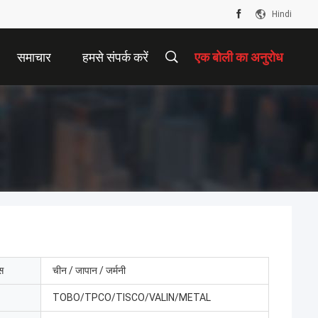
Hindi
समाचार
हमसे संपर्क करें
एक बोली का अनुरोध
ेस
चीन / जापान / जर्मनी
TOBO/TPCO/TISCO/VALIN/METAL