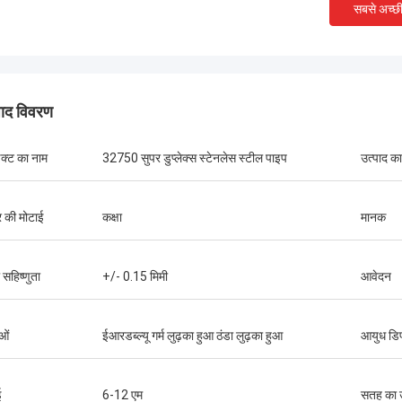
सबसे अच्छ
पाद विवरण
डक्ट का नाम
32750 सुपर डुप्लेक्स स्टेनलेस स्टील पाइप​
उत्पाद का
र की मोटाई
कक्षा
मानक
सहिष्णुता
+/- 0.15 मिमी
आवेदन
ओं
ईआरडब्ल्यू गर्म लुढ़का हुआ ठंडा लुढ़का हुआ
आयुध डि
संयुक्त राज्य अमेरिका --- अल्फारो
ब्राजील ---
A182 F55 सुपर डुप्लेक्स निकला हुआ किनारा,
ई
6-12 एम
सतह का 