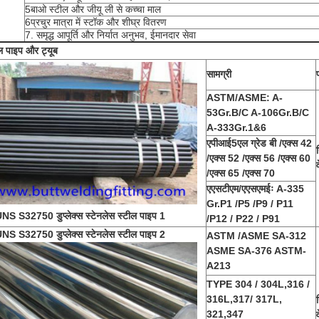
5बाओ स्टील और जीयू ली से कच्चा माल
6प्रचुर मात्रा में स्टॉक और शीघ्र वितरण
7. समृद्ध आपूर्ति और निर्यात अनुभव, ईमानदार सेवा
ल पाइप और ट्यूब
सामग्री
ASTM/ASME: A-
53Gr.B/C A-106Gr.B/C
A-333Gr.1&6
एपीआई5एल ग्रेड बी /एक्स 42
/एक्स 52 /एक्स 56 /एक्स 60
/एक्स 65 /एक्स 70
एएसटीएम/एएसएमईः A-335
Gr.P1 /P5 /P9 / P11
/P12 / P22 / P91
ASTM /ASME SA-312
ASME SA-376 ASTM-
A213
TYPE 304 / 304L,316 /
316L,317/ 317L,
321,347