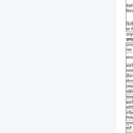
पैके
विव
डिली
का 
उत्क
उत्प
उत्प
नाम
मान
बाहर
व्या
दीवा
मोटा
लम्ब
सहिष्
सतह
बाहर
कोटि
परीक
निरी
भुगत
शर्तें: