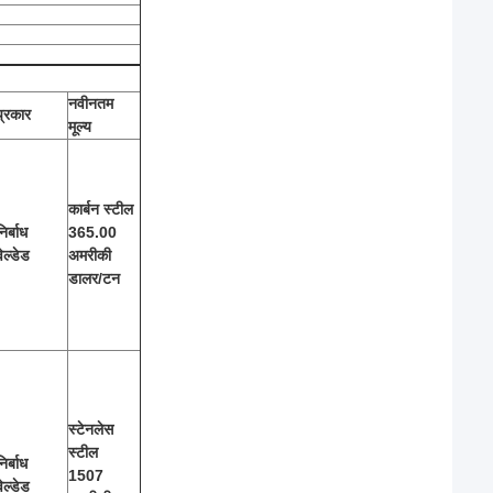
नवीनतम
प्रकार
मूल्य
कार्बन स्टील
निर्बाध
365.00
वेल्डेड
अमरीकी
डालर/टन
स्टेनलेस
स्टील
निर्बाध
1507
वेल्डेड