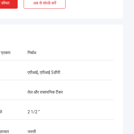
ी कीमत
अब से संपर्क करें
 प्रकार
निर्बाध
एपीआई, एपीआई 5डीपी
तेल और रासायनिक टैंकर
पो
2 1/2 ''
 एमी
उपचार
जस्ती