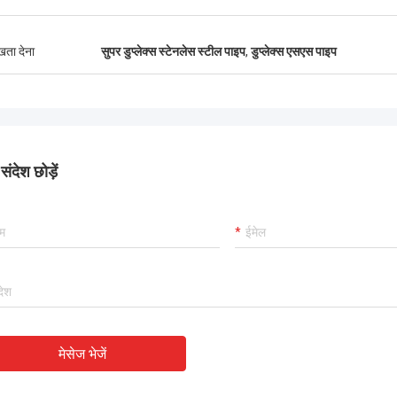
नवीनतम विक्रेता रेटिंग में, TOBO 
ा, हम इसे पसंद करते हैं! और समय में प्रसव
यह अच्छा है, सहयोग करना जारी 
ी, बहुत ही पेशेवर।
ुखता देना
सुपर डुप्लेक्स स्टेनलेस स्टील पाइप
,
डुप्लेक्स एसएस पाइप
ंदेश छोड़ें
मेसेज भेजें