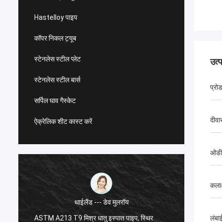
Hastelloy पाइप
कॉपर निकल ट्यूब
स्टेनलेस स्टील प्लेट
उत्
स्टेनलेस स्टील बार्स
प्रो
सर्पिल घाव गैस्केट
दीवा
ऐक्रेलिक शीट कास्ट करें
ओडी 
कला
थाईलैंड --- डेव मुलरॉय
ASTM A213 T9 मिश्र धातु इस्पात पाइप, स्थिर
एएसटीएम 
लंबा