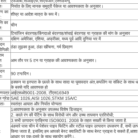
शर्तें:
एफओबी,सीआईएफ,सीएफआर,एक्सडब्ल्यू
जः
निर्यात के लिए मानक समुद्री पैकेज या आवश्यकता के अनुसार।
रण का
शीघ्र या आदेश मात्रा के रूप में।
:
्ति का
चीन
न:
टियांजिन बंदरगाह/किंगदाओ बंदरगाह/शंघाई बंदरगाह या ग्राहक की मांग के अनुसार
रः
दक्षिण अमेरिका, एशिया, अफ्रीका, मध्य पूर्व आदि दुनिया भर में
ादन
ठंडा लुढ़का हुआ, ठंडा खींचना, गर्म छिद्रण
्योगिकी:
नतम
श
आम तौर पर 5 टन या ग्राहक की आवश्यकता के अनुसार।
ाः
ादन
90 टन/दिन।
ाः
ढक्कन या इस्पात के छल्ले के साथ सादा या घुमावदार अंत,कपलिंग या सॉकेट के साथ धा
के बक्से यदि आवश्यक हो
ाणपत्र:
आईएसओ9001-2008, टीएस16949
ल ग्रेडः
SAE 1026,AISI 1026,STKM 15A/C
यताः
स्वतंत्र आयात और निर्यात योग्यता
1आवश्यकता के अनुसार उपलब्ध विशेष डिजाइन;
2. काले रंग की पेंटिंग के साथ विरोधी जंग और उच्च तापमान प्रतिरोधी;
3.सभी उत्पादन प्रक्रिया ISO9001: 2008 के तहत सख्ती से किया जाता है.
4हमारे पास चीन में पेशेवर पाइप फिटिंग और स्टील पाइप उत्पादन उपकरण हैं, सभी उत्पादो
:
किया जाता है, इसलिए हम आपको बेस्ट क्वालिटी के साथ बेस्ट प्राइस दे सकते हैं,आश
आधार पर एक-दूसरे के साथ सहयोग करेंगे।.