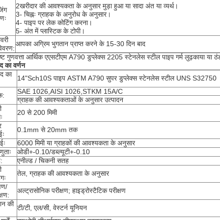
2खरीदार की आवश्यकता के अनुसार मुड़ा हुआ या सादा अंत या व्यर्थ।
जिंग
3- चिह्नः ग्राहक के अनुरोध के अनुसार।
रणः
4- पाइप पर लेक कोटिंग करना।
5- अंत में प्लास्टिक के टोपी।
वरी
आपका अग्रिम भुगतान प्राप्त करने के 15-30 दिन बाद
विवरण:
ृष्ट गुणवत्ता आर्थिक एएसटीएम A790 डुप्लेक्स 2205 स्टेनलेस स्टील पाइप गर्म लुढ़काया या ठं
ाद का वर्णन
ाद का
14"Sch10S पाइप ASTM A790 सुपर डुप्लेक्स स्टेनलेस स्टील UNS S32750
SAE 1026,AISI 1026,STKM 15A/C
क:
ग्राहक की आवश्यकताओं के अनुसार उत्पादन
ी
20 से 200 मिमी
सः
र
0.1mm से 20mm तक
ईः
ाईः
6000 मिमी या ग्राहकों की आवश्यकता के अनुसार
णुताः
ओडी+-0.10/डब्ल्यूटी+-0.10
:
एनील्ड / चिकनी सतह
ी
तेल, ग्राहक की आवश्यकता के अनुसार
ंगः
्षण/
अल्ट्रासोनिक परीक्षण; हाइड्रोस्टैटिक परीक्षण
क्षण:
ान की
टी/टी, एल/सी, वेस्टर्न यूनियन