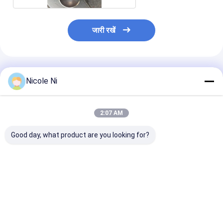
जारी रखें
अनुशंसित उत्पाद
Nicole Ni
2:07 AM
Good day, what product are you looking for?
औद्योगिक के लिए पॉलिश
जीबी मानक स्टेनलेस स्टील
मोटाई अनुकूलित स्ट
स्टेनलेस स्टील पाइप एंड कैप
पाइप कैप अनुकूलित मोटाई
स्टील ट्यूब एंड कैप 
स्टैंडर्ड डीआईएन हेवी ड्यूटी
सीमलेस जंग प्रतिरोधी थर्मल
औद्योगिक पाइप एंड स
जंग प्रतिरोधी सीमलेस पाइप
पावर प्लांट के लिए उपयुक्त
सुरक्षित सीलिंग प्र
फिटिंग्स
है
सबसे अच्छी कीमत
सबसे अच्छी कीमत
सबसे अच्छी 