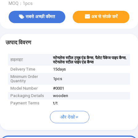
MOQ：1pcs
सबसे अच्छी कीमत
अब से संपर्क करें
उत्पाद विवरण
,
,
स्टेनलेस स्टील ट्यूब एंड कैप्स
पैलेट पैकेज पाइप कैप्स
हाइलाइट
स्टेनलेस स्टील पाइप एंड कैप्स
Delivery Time
15days
Minimum Order
1pcs
Quantity
Model Number
#0001
Packaging Details
wooden
Payment Terms
t/t
और देखो