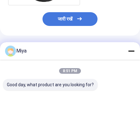
जारी रखें
अनुशंसित उत्पाद
Miya
8:51 PM
Good day, what product are you looking for?
टोबो एएनएसआई बी16.11
सेनेटरी 304 316L स्टेनलेस
एएसटीएम ए105 कार्
फोर्ज्ड स्टेनलेस स्टील
स्टील पॉलिशिंग अंत टोपी बट
फोर्ज्ड फिटिंग्स थ्रेड
मैकेनिकल और इंडस्ट्रियल
वेल्ड पाइप टोपी
हेड एनपीटी प्लग
304 ऑल इंच पाइप कैप
सबसे अच्छी कीमत
सबसे अच्छी कीमत
सबसे अच्छी 