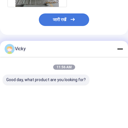
जारी रखें
अनुशंसित उत्पाद
Vicky
11:56 AM
Good day, what product are you looking for?
ASTM A276 UNS
ASTM A276 UNS
316 स्टेनलेस स्टील
S31603 स्टेनलेस स्टील बार
S31600 स्टेनलेस स्टील बार
बार UNS S3160
1.4404 /
06Cr17Ni12Mo2/X5CrNiMo17-
ASTM A276
X2CrNiMo17-12-2 /
12-2/10Х17Н13М2
06Cr17Ni12Mo
022Cr17Ni12Mo2 गोल
गोल/वर्ग/अनुकूलित
12-2/10Х17Н
सबसे अच्छी कीमत
सबसे अच्छी कीमत
सबसे अच्छी 
/ वर्ग / अनुकूलित