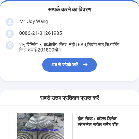
सम्पर्क करने का विवरण
Mr. Joy Wang
0086-21-31261985
2F, बिल्डिंग 7, बाओलोंग सेंटर, नहीं।689,शिवांग रोड,जिआडिंग
जिले,शंघाई,201800चीन
अब से संपर्क करें
सबसे उत्तम प्रतिदान प्राप्त करें
हॉट रोल्ड / कोल्ड ड्रिंक
स्टेनलेस स्टील फ्लैट रॉड
HD201370080807 OEM
ODM