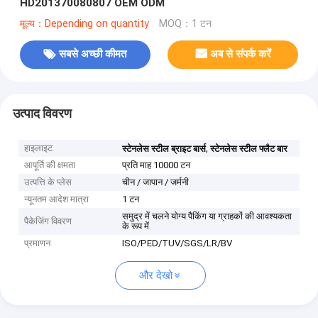
HD201370080807 OEM ODM
मूल्य：Depending on quantity
MOQ：1 टन
सबसे अच्छी कीमत
अब से संपर्क करें
उत्पाद विवरण
हाइलाइट
,
स्टेनलेस स्टील ब्राइट बार्स
स्टेनलेस स्टील फ्लैट बार
आपूर्ति की क्षमता
प्रति माह 10000 टन
उत्पत्ति के प्लेस
चीन / जापान / जर्मनी
न्यूनतम आदेश मात्रा
1 टन
समुद्र में चलने योग्य पैकिंग या ग्राहकों की आवश्यकता
पैकेजिंग विवरण
के रूप में
प्रमाणन
ISO/PED/TUV/SGS/LR/BV
और देखो