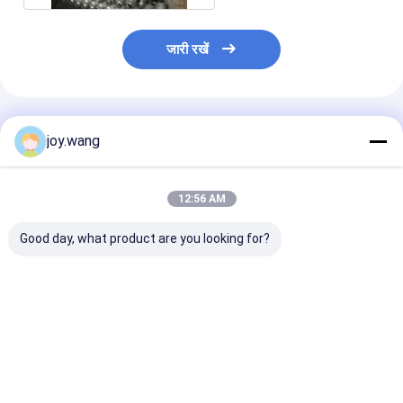
जारी रखें
अनुशंसित उत्पाद
joy.wang
12:56 AM
Good day, what product are you looking for?
स्टेनलेस स्टील वेल्डेड टी,
उच्च तन्यता ताकत के साथ
150# स्टेनलेस स्ट
औद्योगिक पाइपिंग सिस्टम के
वेल्डेड स्टेनलेस स्टील टी
टी WP304L 316
लिए उच्च तन्यता ताकत 304
वेल्ड पाइप फिटिंग
पाइप फिटिंग
B16.5
सबसे अच्छी कीमत
सबसे अच्छी कीमत
सबसे अच्छी 