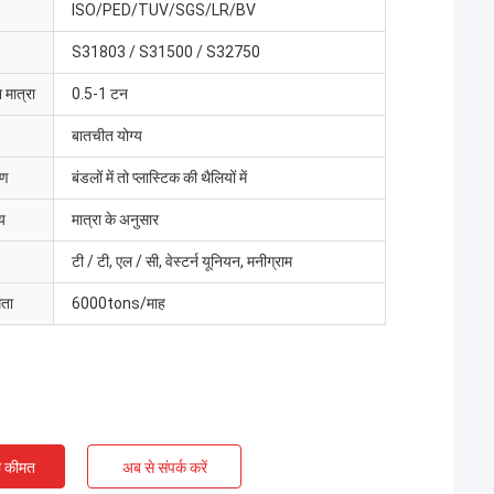
ISO/PED/TUV/SGS/LR/BV
S31803 / S31500 / S32750
 मात्रा
0.5-1 टन
बातचीत योग्य
रण
बंडलों में तो प्लास्टिक की थैलियों में
य
मात्रा के अनुसार
टी / टी, एल / सी, वेस्टर्न यूनियन, मनीग्राम
मता
6000tons/माह
ी कीमत
अब से संपर्क करें