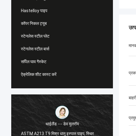
Hastelloy पाइप
कॉपर निकल ट्यूब
उत्
स्टेनलेस स्टील प्लेट
मान
स्टेनलेस स्टील बार्स
सर्पिल घाव गैस्केट
प्रक
ऐक्रेलिक शीट कास्ट करें
बाहर
प्रम
थाईलैंड --- डेव मुलरॉय
संयुक्त राज्य अमेरिक
13 T9 मिश्र धातु इस्पात पाइप, स्थिर
एएसटीएम A182 F55 सुपर डुप्ले