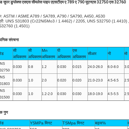
्ड सुपर डुप्लेक्स एसएस सीमलेस पाइप एएसटीएम ए 789 ए 790 यूएनएस 32750 एस 32760
क: ASTM / ASME A789 / SA789, A790 / SA790, A450, A530
ग्री: UNS S31803 (Cr22Ni5Mo3 / 1.4462) / 2205,
UNS S32750 (1.4410)
32760 (1.4501)
यनिक संरचना
सी
सी
Mn
पी
एस
्रेड
सीआर
नी
मो
अधिकतम
अधिकतम
अधिकतम
अधिकतम
अधिकतम
UNS
0.030
0.8
1.2
0.030
0.015
24.0-26.0
6.0-8.0
3.
32750
UNS
0.030
1.0
2.0
0.020
0.020
21.0-23.0
4.5-6.5
2.
31803
UNS
0.030
1.0
1.2-2.0
0.030
0.030
18.0-19.0
4.5-5.5
2.
31500
क गुण
्रेड
YSMPa मिनट
TSMpa मिनट
बढ़ाव%