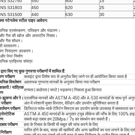
NS S32750
550
800
15
NS S31803
450
620
25
NS S31500
440
630
30
लेक्स स्टेनलेस स्टील पाइप आवेदन:
यनिक प्रसंस्करण, परिवहन और भंडारण।
 और गैस की खोज और अपतटीय रिसाव।
 और गैस शोधन।
्री वातावरण।
ूषण नियंत्रण उपकरण।
 और पेपर निर्माण
यनिक प्रक्रिया संयंत्र
 द्वारा किए गए कुछ गुणवत्ता परीक्षणों में शामिल हैं:
ारण परीक्षण
क्लाइंट द्वारा विशेष रूप से अनुरोध किए जाने पर ही आयोजित किया जाता है
यनिक विश्लेषण
आवश्यक गुणवत्ता मानकों के अनुसार किया गया परीक्षण
शकारी / यांत्रिक
तन्यता | कठोरता | चपटे | भड़कना | निकला हुआ किनारा
्षण
ा-झुकना और रे।
प्रासंगिक मानकों और ASTM A-450 और A-530 मानदंडों के साथ पूर्ण अनुपालन 
ट परीक्षण
अंत में परेशानी मुक्त विस्तार, वेल्डिंग और उपयोग सुनिश्चित करता है
वर्तमान परीक्षण
डिजिटल फ्लेव-मार्क टेस्टिंग सिस्टम का उपयोग करके उपसतह में समरूपता का 
्रोस्टेटिक
ASTM-A 450 मानदंडों के अनुसार ट्यूब लीकेज की जाँच के लिए 100% हाइड्
्षण
सबसे बड़ा दबाव हम 20Mpa / 7s का समर्थन कर सकते हैं।
 दबाव परीक्षण
हवा के रिसाव के किसी भी सबूत की जांच करने के लिए
पारित होने के बाद, सतह की खामियों और अन्य खामियों का पता लगाने के लिए प्रशिक
 निरीक्षण