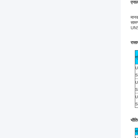
एनाल
मान
साम
UNS
रासा
ग
S
S
S
भौति
ग