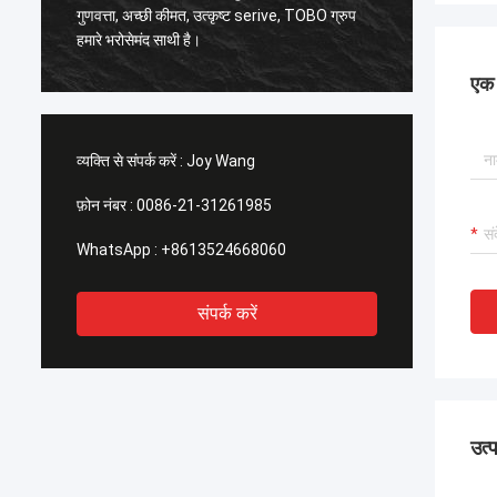
, अच्छी कीमत, उत्कृष्ट serive, TOBO ग्रुप
अच्छी गुणवत्ता, हम इसे पसंद करते हैं! और समय में
ोसेमंद साथी है।
के समय भी, बहुत ही पेशेवर।
एक स
व्यक्ति से संपर्क करें :
Joy Wang
फ़ोन नंबर :
0086-21-31261985
WhatsApp :
+8613524668060
संपर्क करें
उत्