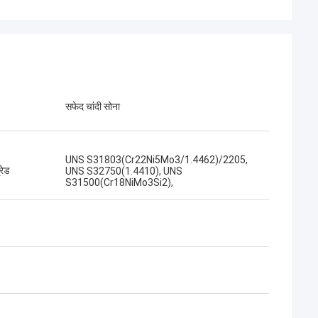
सफेद चांदी सोना
UNS S31803(Cr22Ni5Mo3/1.4462)/2205,
्रेड
UNS S32750(1.4410), UNS
S31500(Cr18NiMo3Si2),