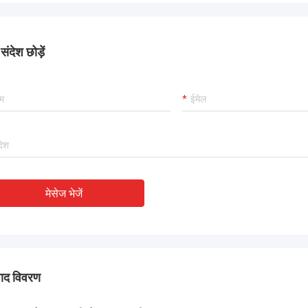
नवीनतम विक्रेता रेटिंग में, TOBO ने उत्कृष्ट रेटिंग जीती
 प्रसव
यह अच्छा है, सहयोग करना जारी रखेगा।
ंदेश छोड़ें
मेसेज भेजें
पाद विवरण