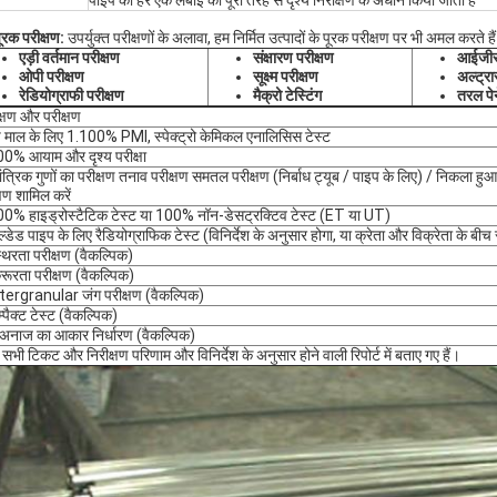
पाइप की हर एक लंबाई को पूरी तरह से दृश्य निरीक्षण के अधीन किया जाता है
ूरक परीक्षण:
उपर्युक्त परीक्षणों के अलावा, हम निर्मित उत्पादों के पूरक परीक्षण पर भी अमल करते है
एड़ी वर्तमान परीक्षण
संक्षारण परीक्षण
आईजीसी
ओपी परीक्षण
सूक्ष्म परीक्षण
अल्ट्र
रेडियोग्राफी परीक्षण
मैक्रो टेस्टिंग
तरल पेन
क्षण और परीक्षण
े माल के लिए 1.100% PMI, स्पेक्ट्रो केमिकल एनालिसिस टेस्ट
0% आयाम और दृश्य परीक्षा
ांत्रिक गुणों का परीक्षण तनाव परीक्षण समतल परीक्षण (निर्बाध ट्यूब / पाइप के लिए) / निकला ह
्षण शामिल करें
0% हाइड्रोस्टैटिक टेस्ट या 100% नॉन-डेसट्रक्टिव टेस्ट (ET या UT)
ेल्डेड पाइप के लिए रैडियोग्राफिक टेस्ट (विनिर्देश के अनुसार होगा, या क्रेता और विक्रेता के बी
्थिरता परीक्षण (वैकल्पिक)
्रूरता परीक्षण (वैकल्पिक)
tergranular जंग परीक्षण (वैकल्पिक)
म्पैक्ट टेस्ट (वैकल्पिक)
अनाज का आकार निर्धारण (वैकल्पिक)
 सभी टिकट और निरीक्षण परिणाम और विनिर्देश के अनुसार होने वाली रिपोर्ट में बताए गए हैं।