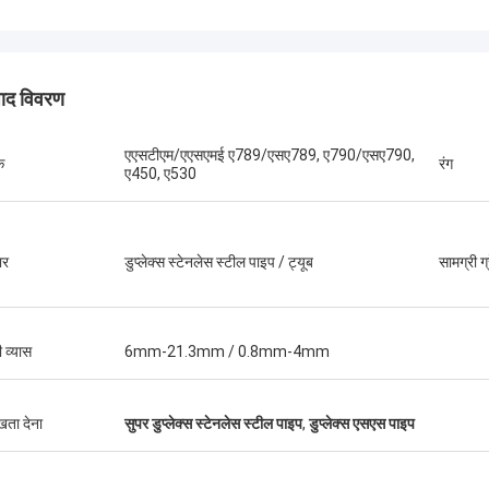
पाद विवरण
एएसटीएम/एएसएमई ए789/एसए789, ए790/एसए790,
क
रंग
ए450, ए530
ार
डुप्लेक्स स्टेनलेस स्टील पाइप / ट्यूब
सामग्री ग
ी व्यास
6mm-21.3mm / 0.8mm-4mm
ुखता देना
सुपर डुप्लेक्स स्टेनलेस स्टील पाइप
,
डुप्लेक्स एसएस पाइप
ा --- अल्फारो
ब्राजील --- एमी
क्स निकला हुआ किनारा,