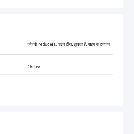
कोहनी, reducers, पाइप टीज़, झुकता है, पाइप के ढक्कन
15days
 एमी