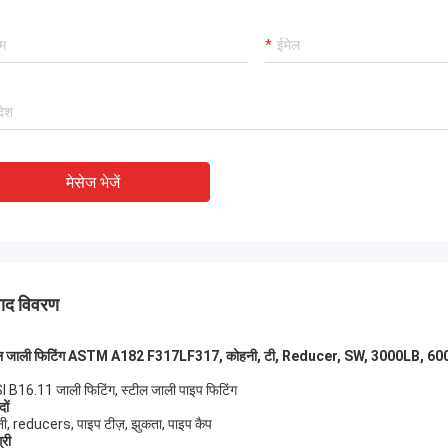
नवीनतम विक्रेता रेटिंग में, TOBO 
ा, हम इसे पसंद करते हैं! और समय में प्रसव
यह अच्छा है, सहयोग करना जारी 
ी, बहुत ही पेशेवर।
मेसेज भेजें
पाद विवरण
ील जाली फिटिंग ASTM A182 F317LF317, कोहनी, टी, Reducer, SW, 3000LB, 6
 B16.11 जाली फिटिंग, स्टील जाली पाइप फिटिंग
दों
ी, reducers, पाइप टीज़, झुकता, पाइप कैप
्री