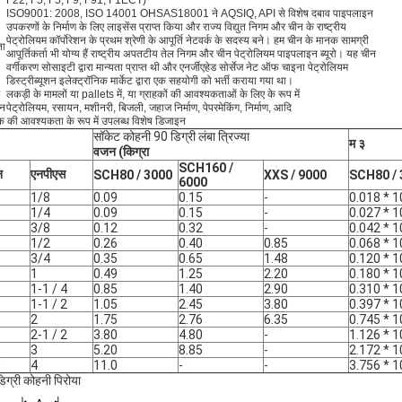
F22, F5, F5, F9, F91, F1ECT)
ISO9001: 2008, ISO 14001 OHSAS18001 ने AQSIQ, API से विशेष दबाव पाइपलाइन
उपकरणों के निर्माण के लिए लाइसेंस प्राप्त किया और राज्य विद्युत निगम और चीन के राष्ट्रीय
पेट्रोलियम कॉर्पोरेशन के प्रथम श्रेणी के आपूर्ति नेटवर्क के सदस्य बने। हम चीन के मानक सामग्री
ता
आपूर्तिकर्ता भी योग्य हैं राष्ट्रीय अपतटीय तेल निगम और चीन पेट्रोलियम पाइपलाइन ब्यूरो। यह चीन
वर्गीकरण सोसाइटी द्वारा मान्यता प्राप्त थी और एनर्जीएहेड सोर्सेज नेट ऑफ चाइना पेट्रोलियम
डिस्ट्रीब्यूशन इलेक्ट्रॉनिक मार्केट द्वारा एक सहयोगी को भर्ती कराया गया था।
लकड़ी के मामलों या pallets में, या ग्राहकों की आवश्यकताओं के लिए के रूप में
न
पेट्रोलियम, रसायन, मशीनरी, बिजली, जहाज निर्माण, पेपरमेकिंग, निर्माण, आदि
क की आवश्यकता के रूप में उपलब्ध विशेष डिजाइन
सॉकेट कोहनी 90 डिग्री लंबा त्रिज्या
म
३
वजन (किग्रा
SCH160 /
न
एनपीएस
SCH80 / 3000
XXS / 9000
SCH80 / 
6000
1/8
0.09
0.15
-
0.018 * 1
1/4
0.09
0.15
-
0.027 * 1
3/8
0.12
0.32
-
0.042 * 1
1/2
0.26
0.40
0.85
0.068 * 1
3/4
0.35
0.65
1.48
0.120 * 1
1
0.49
1.25
2.20
0.180 * 1
1-1 / 4
0.85
1.40
2.90
0.310 * 1
1-1 / 2
1.05
2.45
3.80
0.397 * 1
2
1.75
2.76
6.35
0.745 * 1
2-1 / 2
3.80
4.80
-
1.126 * 1
3
5.20
8.85
-
2.172 * 1
0
4
11.0
-
-
3.756 * 1
िग्री कोहनी पिरोया