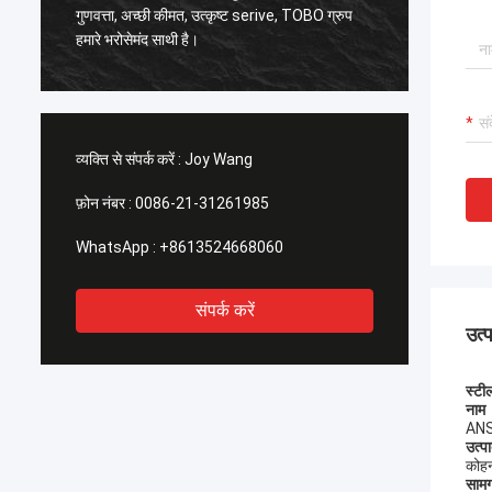
,
गुणवत्ता, अच्छी कीमत, उत्कृष्ट serive, TOBO ग्रुप
अच्छी गुणवत्त
हमारे भरोसेमंद साथी है।
के समय भ
व्यक्ति से संपर्क करें :
Joy Wang
फ़ोन नंबर :
0086-21-31261985
WhatsApp :
+8613524668060
संपर्क करें
उत्
स्ट
नाम
ANSI
उत्पा
कोहन
सामग