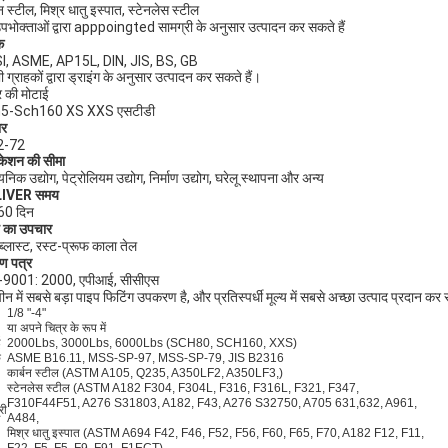
न स्टील, मिश्र धातु इस्पात, स्टेनलेस स्टील
पभोक्ताओं द्वारा apppoingted सामग्री के अनुसार उत्पादन कर सकते हैं
क
I, ASME, AP15L, DIN, JIS, BS, GB
 ग्राहकों द्वारा ड्राइंग के अनुसार उत्पादन कर सकते हैं।
र की मोटाई
5-Sch160 XS XXS एसटीडी
र
 2-72
िकेशन की सीमा
निक उद्योग, पेट्रोलियम उद्योग, निर्माण उद्योग, घरेलू स्थापना और अन्य
IVER समय
60 दिन
 का उपचार
ब्लास्ट, रस्ट-प्रूफ काला तेल
ाण पत्र
-9001: 2000, एपीआई, सीसीएस
ीन में सबसे बड़ा पाइप फिटिंग उपकरण है, और प्रतिस्पर्धी मूल्य में सबसे अच्छा उत्पाद प्रदान कर 
1/8 "-4"
या अपने चित्र के रूप में
ई
2000Lbs, 3000Lbs, 6000Lbs (SCH80, SCH160, XXS)
क
ASME B16.11, MSS-SP-97, MSS-SP-79, JIS B2316
कार्बन स्टील (ASTM A105, Q235, A350LF2, A350LF3,)
स्टेनलेस स्टील (ASTM A182 F304, F304L, F316, F316L, F321, F347,
F310F44F51, A276 S31803, A182, F43, A276 S32750, A705 631,632, A961,
री
A484,
मिश्र धातु इस्पात (ASTM A694 F42, F46, F52, F56, F60, F65, F70, A182 F12, F11,