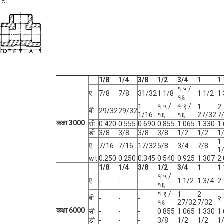
 टी
1/8
1/4
3/8
1/2
3/4
1
1 
१ ५ /
ए
7/8
7/8
31/32
1 1/8
1 1/2
1 
१६
१ ५ /
१ ९ /
1
1
2
बी
29/32
29/32
1/16
१६
१६
27/32
7
कक्षा 3000
सी
0.420
0.555
0.690
0.855
1.065
1.330
1
डी
3/8
3/8
3/8
3/8
1/2
1/2
1
1
ए
7/16
7/16
17/32
5/8
3/4
7/8
1
wt
0.250
0.250
0.345
0.540
0.925
1.307
2
1/8
1/4
3/8
1/2
3/4
1
1 
१ ५ /
ए
-
-
-
1 1/2
1 3/4
2
१६
१ ९ /
1
2
बी
२ 
-
-
-
१६
27/32
7/32
कक्षा 6000
सी
-
-
-
0.855
1.065
1.330
1
डी
-
-
-
3/8
1/2
1/2
1