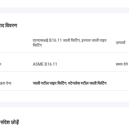
पाद विवरण
एएनएसआई B16.11 जाली फिटिंग, इस्पात जाली पाइप
उत्पादों
फिटिंग
क
ASME B16.11
समय देने
ुखता देना
जाली स्टील पाइप फिटिंग
,
स्टेनलेस स्टील जाली फिटिंग
संयुक्त राज्य अमेरिका --- अल्फारो
ब्राजील ---
ंदेश छोड़ें
A182 F55 सुपर डुप्लेक्स निकला हुआ किनारा,