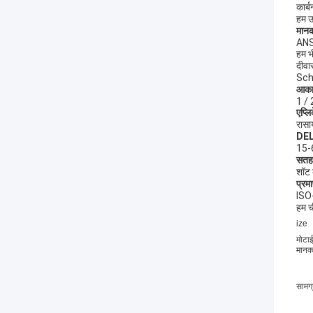
कार्ब
हम उ
मान
ANS
हम भी
दीवा
Sch
आका
1 /
एप्ल
रासाय
DEL
15-
सतह
शॉट 
प्रम
ISO
हम च
ize
मोटा
मान
सामग्