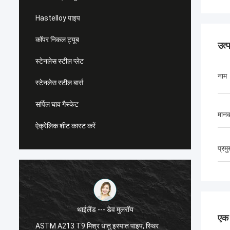
Hastelloy पाइप
कॉपर निकल ट्यूब
उत्
स्टेनलेस स्टील प्लेट
नाम
स्टेनलेस स्टील बार्स
सर्पिल घाव गैस्केट
मान
ऐक्रेलिक शीट कास्ट करें
प्रम
थाईलैंड --- डेव मुलरॉय
एक स
ASTM A213 T9 मिश्र धातु इस्पात पाइप, स्थिर
एएसटीएम 