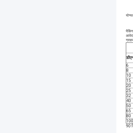
योग्य
पैकिंग
आवेद
ग्राह
डीए
6
8
10
15
20
25
32
40
50
65
80
10
90 ड