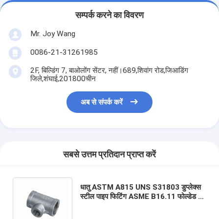
सम्पर्क करने का विवरण
Mr. Joy Wang
0086-21-31261985
2F, बिल्डिंग 7, बाओलोंग सेंटर, नहीं।689,शिवांग रोड,जिआडिंग
जिले,शंघाई,201800चीन
अब से संपर्क करें
सबसे उत्तम प्रतिदान प्राप्त करें
धातु ASTM A815 UNS S31803 डुप्लेक्स
स्टील पाइप फिटिंग ASME B16.11 फोल्डेड टी
सॉकेट वेल्डेड 2" बराबर टी