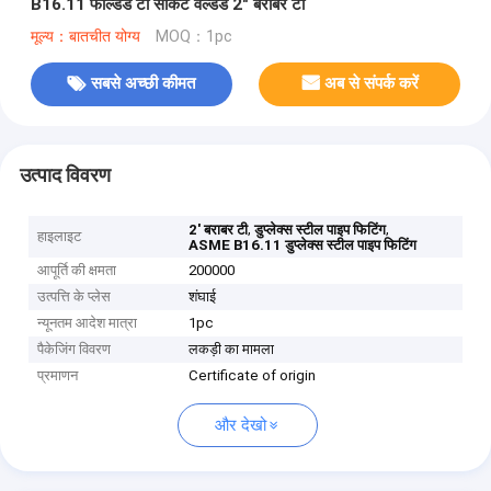
B16.11 फोल्डेड टी सॉकेट वेल्डेड 2" बराबर टी
मूल्य：बातचीत योग्य
MOQ：1pc
सबसे अच्छी कीमत
अब से संपर्क करें
उत्पाद विवरण
,
,
2' बराबर टी
डुप्लेक्स स्टील पाइप फिटिंग
हाइलाइट
ASME B16.11 डुप्लेक्स स्टील पाइप फिटिंग
आपूर्ति की क्षमता
200000
उत्पत्ति के प्लेस
शंघाई
न्यूनतम आदेश मात्रा
1pc
पैकेजिंग विवरण
लकड़ी का मामला
प्रमाणन
Certificate of origin
और देखो