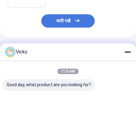
जारी रखें
अनुशंसित उत्पाद
Vicky
7:15 AM
Good day, what product are you looking for?
स्टेनलेस स्टील वेल्डेड टी,
उच्च तन्यता ताकत के साथ
150# स्टेनलेस स्ट
औद्योगिक पाइपिंग सिस्टम के
वेल्डेड स्टेनलेस स्टील टी
टी WP304L 316
लिए उच्च तन्यता ताकत 304
वेल्ड पाइप फिटिंग
पाइप फिटिंग
B16.5
सबसे अच्छी कीमत
सबसे अच्छी कीमत
सबसे अच्छी 