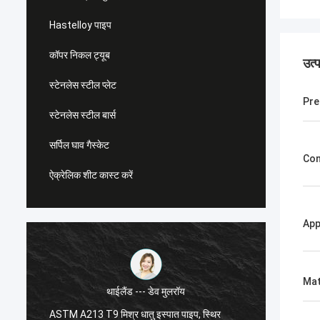
Hastelloy पाइप
कॉपर निकल ट्यूब
उत्
स्टेनलेस स्टील प्लेट
Pre
स्टेनलेस स्टील बार्स
सर्पिल घाव गैस्केट
Con
ऐक्रेलिक शीट कास्ट करें
App
Mat
थाईलैंड --- डेव मुलरॉय
ASTM A213 T9 मिश्र धातु इस्पात पाइप, स्थिर
एएसटीएम 