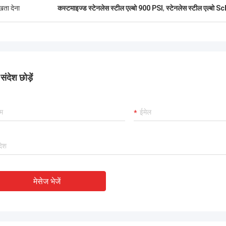
नवीनतम विक्रेता रेटिंग में, TOBO 
ा, हम इसे पसंद करते हैं! और समय में प्रसव
ुखता देना
कस्टमाइज्ड स्टेनलेस स्टील एल्बो 900 PSI
,
स्टेनलेस स्टील एल्बो S
यह अच्छा है, सहयोग करना जारी 
ी, बहुत ही पेशेवर।
ंदेश छोड़ें
मेसेज भेजें