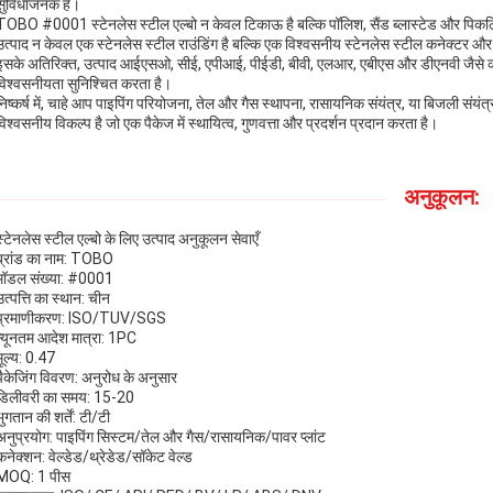
सुविधाजनक हैं।
TOBO #0001 स्टेनलेस स्टील एल्बो न केवल टिकाऊ है बल्कि पॉलिश, सैंड ब्लास्टेड और पिकलिंग
उत्पाद न केवल एक स्टेनलेस स्टील राउंडिंग है बल्कि एक विश्वसनीय स्टेनलेस स्टील कनेक्टर और
इसके अतिरिक्त, उत्पाद आईएसओ, सीई, एपीआई, पीईडी, बीवी, एलआर, एबीएस और डीएनवी जैसे कई प्
विश्वसनीयता सुनिश्चित करता है।
निष्कर्ष में, चाहे आप पाइपिंग परियोजना, तेल और गैस स्थापना, रासायनिक संयंत्र, या बिजली संय
विश्वसनीय विकल्प है जो एक पैकेज में स्थायित्व, गुणवत्ता और प्रदर्शन प्रदान करता है।
अनुकूलन:
स्टेनलेस स्टील एल्बो के लिए उत्पाद अनुकूलन सेवाएँ
ब्रांड का नाम: TOBO
मॉडल संख्या: #0001
उत्पत्ति का स्थान: चीन
प्रमाणीकरण: ISO/TUV/SGS
न्यूनतम आदेश मात्रा: 1PC
मूल्य: 0.47
पैकेजिंग विवरण: अनुरोध के अनुसार
डिलीवरी का समय: 15-20
भुगतान की शर्तें: टी/टी
अनुप्रयोग: पाइपिंग सिस्टम/तेल और गैस/रासायनिक/पावर प्लांट
कनेक्शन: वेल्डेड/थ्रेडेड/सॉकेट वेल्ड
MOQ: 1 पीस