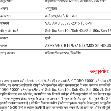
अनुप्रयोग
पाइपिंग सिस्टम/तेल और गैस/रासायनिक/पावर प्लांट
आकार
अनुकूलित
कनेक्शन
वेल्डेड/थ्रेडेड/सॉकेट वेल्ड
सामग्री
SAE AMS 5659S-2016 15-5PH
दीवार की मोटाई
Sch 5s/Sch 10s/Sch 40s/Sch 80s/Sch 1
आकार
एल्बो
मानक
ASME/ANSI B16.9/B16.28/MSS SP-43/JIS
सतह उपचार
पॉलिश/सैंड ब्लास्टेड/पिकलिंग
अनुप्रयोग:
जब उच्च गुणवत्ता वाले स्टेनलेस स्टील फिटिंग की बात आती है, तो TOBO #0001 स्टेनलेस स्टील एल्ब
निर्मित, यह उत्पाद आईएसओ, टीयूवी और एसजीएस सहित प्रमाणपत्रों के साथ उच्चतम मानकों को 
TOBO #0001 स्टेनलेस स्टील एल्बो Sch 5s, Sch 10s, Sch 40s, Sch 80s और Sch 160s 
पाइपिंग सिस्टम, तेल और गैस, रासायनिक और बिजली संयंत्रों जैसे अनुप्रयोगों की एक विस्तृत श्र
1 पीस की न्यूनतम ऑर्डर मात्रा के साथ, यह उत्पाद सभी ग्राहकों के लिए सुलभ है। प्रति पीस 0.4
प्रभावी समाधान बनाता है। पैकेजिंग विवरण लचीले हैं और ग्राहक के अनुरोध के अनुसार अनुकूलि
ग्राहक 15-20 दिनों के त्वरित डिलीवरी समय की उम्मीद कर सकते हैं, जो समय पर ऑर्डर की पूर्ति स