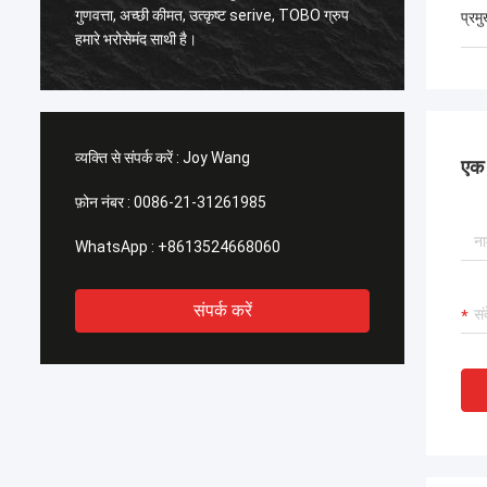
,
गुणवत्ता, अच्छी कीमत, उत्कृष्ट serive, TOBO ग्रुप
अच्छी गुणवत्त
प्रम
हमारे भरोसेमंद साथी है।
के समय भ
व्यक्ति से संपर्क करें :
Joy Wang
एक स
फ़ोन नंबर :
0086-21-31261985
WhatsApp :
+8613524668060
संपर्क करें