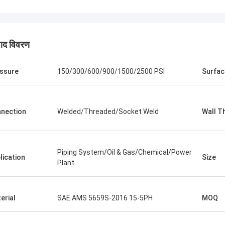
पाद विवरण
ssure
150/300/600/900/1500/2500 PSI
Surfac
nection
Welded/Threaded/Socket Weld
Wall T
Piping System/Oil & Gas/Chemical/Power
lication
Size
Plant
erial
SAE AMS 5659S-2016 15-5PH
MOQ
संयुक्त राज्य अमेरिका --- अल्फारो
ब्राजील ---
A182 F55 सुपर डुप्लेक्स निकला हुआ किनारा,