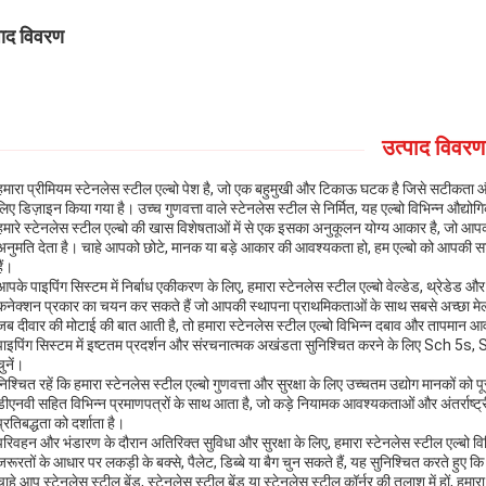
पाद विवरण
उत्पाद विवरण
हमारा प्रीमियम स्टेनलेस स्टील एल्बो पेश है, जो एक बहुमुखी और टिकाऊ घटक है जिसे सटीकता औ
लिए डिज़ाइन किया गया है। उच्च गुणवत्ता वाले स्टेनलेस स्टील से निर्मित, यह एल्बो विभिन्न औद्योग
हमारे स्टेनलेस स्टील एल्बो की खास विशेषताओं में से एक इसका अनुकूलन योग्य आकार है, जो
अनुमति देता है। चाहे आपको छोटे, मानक या बड़े आकार की आवश्यकता हो, हम एल्बो को आपकी सट
ैं।
आपके पाइपिंग सिस्टम में निर्बाध एकीकरण के लिए, हमारा स्टेनलेस स्टील एल्बो वेल्डेड, थ्रेड
कनेक्शन प्रकार का चयन कर सकते हैं जो आपकी स्थापना प्राथमिकताओं के साथ सबसे अच्छा मेल
जब दीवार की मोटाई की बात आती है, तो हमारा स्टेनलेस स्टील एल्बो विभिन्न दबाव और तापमा
पाइपिंग सिस्टम में इष्टतम प्रदर्शन और संरचनात्मक अखंडता सुनिश्चित करने के लिए Sch 5
चुनें।
निश्चित रहें कि हमारा स्टेनलेस स्टील एल्बो गुणवत्ता और सुरक्षा के लिए उच्चतम उद्योग मानक
डीएनवी सहित विभिन्न प्रमाणपत्रों के साथ आता है, जो कड़े नियामक आवश्यकताओं और अंतर्राष्ट्र
प्रतिबद्धता को दर्शाता है।
परिवहन और भंडारण के दौरान अतिरिक्त सुविधा और सुरक्षा के लिए, हमारा स्टेनलेस स्टील एल्बो 
जरूरतों के आधार पर लकड़ी के बक्से, पैलेट, डिब्बे या बैग चुन सकते हैं, यह सुनिश्चित करते हुए कि
चाहे आप स्टेनलेस स्टील बेंड, स्टेनलेस स्टील बेंड या स्टेनलेस स्टील कॉर्नर की तलाश में हों, हमा