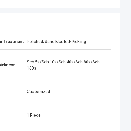
e Treatment
Polished/Sand Blasted/Pickling
Sch 5s/Sch 10s/Sch 40s/Sch 80s/Sch
hickness
160s
Customized
1 Piece
 एमी