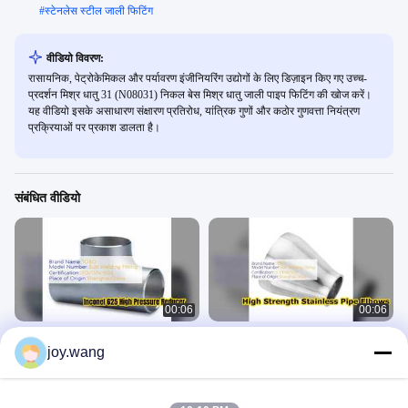
#
स्टेनलेस स्टील जाली फिटिंग
वीडियो विवरण:
रासायनिक, पेट्रोकेमिकल और पर्यावरण इंजीनियरिंग उद्योगों के लिए डिज़ाइन किए गए उच्च-
प्रदर्शन मिश्र धातु 31 (N08031) निकल बेस मिश्र धातु जाली पाइप फिटिंग की खोज करें।
यह वीडियो इसके असाधारण संक्षारण प्रतिरोध, यांत्रिक गुणों और कठोर गुणवत्ता नियंत्रण
प्रक्रियाओं पर प्रकाश डालता है।
संबंधित वीडियो
00:06
00:06
इनकोनेल 625 एक्सेंट्रिक रेड्यूसर हाई प्रेशर
प्रीमियम स्टेनलेस स्टील बट वेल्ड एल्बो पाइप
joy.wang
पाइप फिटिंग
फिटिंग
बट वेल्ड फिटिंग
बट वेल्ड फिटिंग
July 28, 2026
July 28, 2026