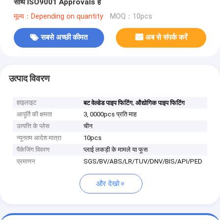
साथ ISO9001 Approvals है
मूल्य：Depending on quantity
MOQ：10pcs
सबसे अच्छी कीमत
अब से संपर्क करें
उत्पाद विवरण
हाइलाइट
,
बट वेल्डेड पाइप फिटिंग
औद्योगिक पाइप फिटिंग
आपूर्ति की क्षमता
3, 0000pcs प्रति माह
उत्पत्ति के प्लेस
चीन
न्यूनतम आदेश मात्रा
10pcs
पैकेजिंग विवरण
प्लाई लकड़ी के मामले या फूस
प्रमाणन
SGS/BV/ABS/LR/TUV/DNV/BIS/API/PED
और देखो