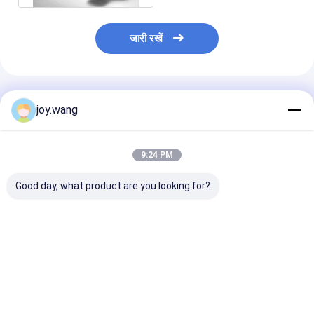
जारी रखें
अनुशंसित उत्पाद
joy.wang
9:24 PM
Good day, what product are you looking for?
बट वेल्ड अंत कनेक्शन बट वेल्ड
उच्च संक्षारण प्रतिरोधी बट
W
फिटिंग जिसमें पूर्ण संक्षारण
वेल्ड फिटिंग जिसमें UNS
प्रतिरोध समर्थन और सुरक्षित
S32205 स्टब एंड सामग्री
द्रव हस्तांतरण प्रणाली है
ग्रेड और बट वेल्ड एंड
कनेक्शन समाधान हैं
सबसे अच्छी कीमत
सबसे अच्छी कीमत
सबसे अच्छी 