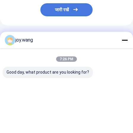
जारी रखें
अनुशंसित उत्पाद
joy.wang
7:26 PM
Good day, what product are you looking for?
बट वेल्ड अंत कनेक्शन बट वेल्ड
उच्च संक्षारण प्रतिरोधी बट
W
फिटिंग जिसमें पूर्ण संक्षारण
वेल्ड फिटिंग जिसमें UNS
प्रतिरोध समर्थन और सुरक्षित
S32205 स्टब एंड सामग्री
द्रव हस्तांतरण प्रणाली है
ग्रेड और बट वेल्ड एंड
कनेक्शन समाधान हैं
सबसे अच्छी कीमत
सबसे अच्छी कीमत
सबसे अच्छी 