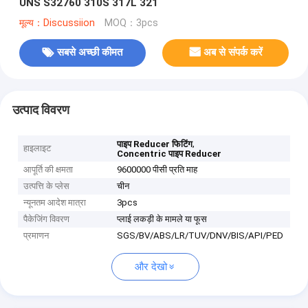
UNS S32760 310S 317L 321
मूल्य：Discussiion
MOQ：3pcs
सबसे अच्छी कीमत
अब से संपर्क करें
उत्पाद विवरण
,
पाइप Reducer फिटिंग
हाइलाइट
Concentric पाइप Reducer
आपूर्ति की क्षमता
9600000 पीसी प्रति माह
उत्पत्ति के प्लेस
चीन
न्यूनतम आदेश मात्रा
3pcs
पैकेजिंग विवरण
प्लाई लकड़ी के मामले या फूस
प्रमाणन
SGS/BV/ABS/LR/TUV/DNV/BIS/API/PED
और देखो