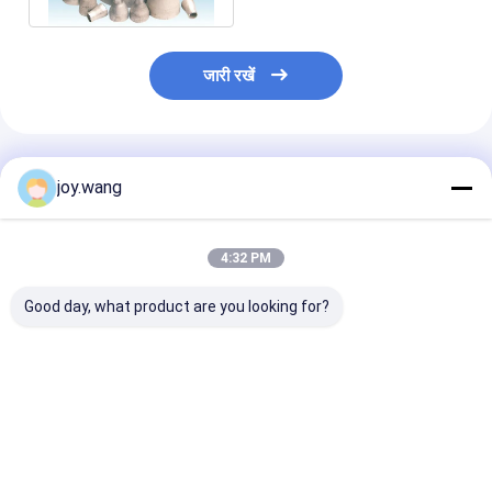
जारी रखें
अनुशंसित उत्पाद
joy.wang
4:32 PM
Good day, what product are you looking for?
WP316H Stainless
स्टेनलेस स्टील कंसेंट्रिक/
निपल, एएसटीएम ए
Steel Butt Weld
एक्सेंट्रिक रेड्यूसर 4''
बी, एससीएच.80, पी
Reducer Concentric
SCH40s ASTM
100 एमएम
Eccentric ASME
A403/A403M
B16.9 SCH40S Pipe
WP316H ASME B16.9
सबसे अच्छी कीमत
सबसे अच्छी कीमत
सबसे अच्छी 
पाइप फिटिंग