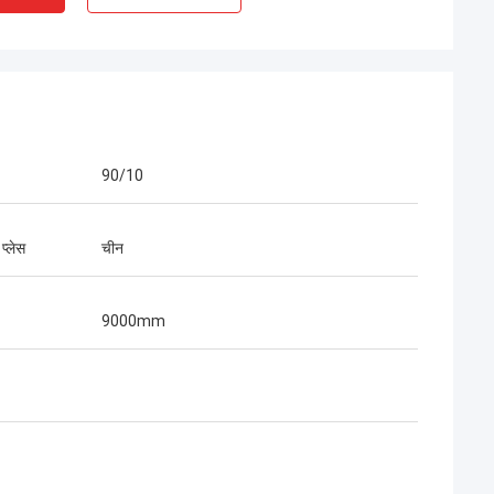
90/10
 प्लेस
चीन
9000mm
 एमी