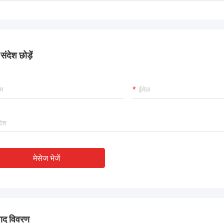
नवीनतम विक्रेता रेटिंग में, TOBO 
ा, हम इसे पसंद करते हैं! और समय में प्रसव
यह अच्छा है, सहयोग करना जारी 
ी, बहुत ही पेशेवर।
ंदेश छोड़ें
मेसेज भेजें
पाद विवरण