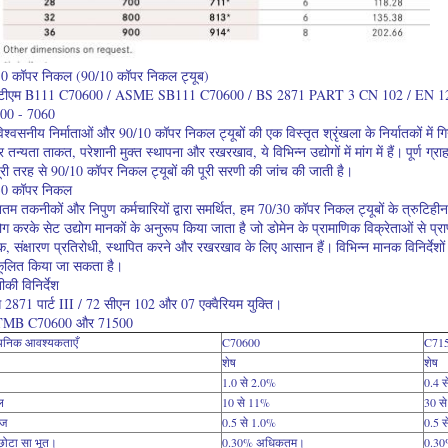
0 कॉपर निकल (90/10 कॉपर निकल ट्यूब)
टीएम B111 C70600 / ASME SB111 C70600 / BS 2871 PART 3 CN 102 / EN
00 - 7060
िश्वसनीय निर्माताओं और 90/10 कॉपर निकल ट्यूबों की एक विस्तृत श्रृंखला के निर्यातकों में गिन
 तन्यता ताकत, परेशानी मुक्त स्थापना और रखरखाव, ये विभिन्न उद्योगों में मांग में हैं।
पूर्ण ग्
ूरी तरह से 90/10 कॉपर निकल ट्यूबों की पूरी सरणी की जांच की जाती है।
30 कॉपर निकल
तम तकनीकों और निपुण कर्मचारियों द्वारा समर्थित, हम 70/30 कॉपर निकल ट्यूबों के त्रुटिहीन निर
ग करके सेट उद्योग मानकों के अनुरूप किया जाता है जो डोमेन के प्रामाणिक विक्रेताओं से प्राप्
, संक्षारण प्रतिरोधी, स्थापित करने और रखरखाव के लिए आसान हैं।
विभिन्न मानक विनिर्देशो
ूलित किया जा सकता है।
की विनिर्देश
 2871 पार्ट III / 72 सीएन 102 और 07 एक्वैरियम युक्ति।
MB C70600 और 71500
यनिक आवश्यकताएँ
C70600
C71
शेष
शेष
1.0 से 2.0%
0.4 
ल
10 से 11%
30 स
ीज
0.5 से 1.0%
0.5 
छोटा सा भूत।
0.30% अधिकतम।
0.3