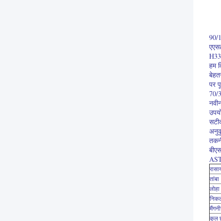
90/1
एएस
H33
हम व
बेहतर
पर प
70/
नवीन
उपयो
सटीक
अनुक
तकनी
बीएस
AST
रासा
तांबा
लोहा
निक
मैंगन
कुल 