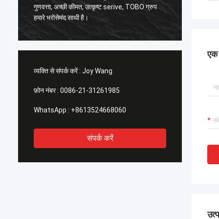
,
गुणवत्ता, अच्छी कीमत, उत्कृष्ट serive, TOBO ग्रुप
अच्छी गुणवत्त
हमारे भरोसेमंद साथी है।
के समय भ
एक स
व्यक्ति से संपर्क करें :
Joy Wang
फ़ोन नंबर :
0086-21-31261985
WhatsApp :
+8613524668060
संपर्क करें
उत्