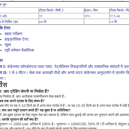
क गुण
2
टीएस किलो / मिमी
ईएल% मिन
टीएस किलो / म
त (ओ)
35
35%
37.5-46
 में निर्मित (एम)
४४ मि
-
५१ मि
के टेस्ट
बहाव परीक्षण
हाइड्रोलिक टेस्ट
सूक्ष्म
एड़ी वर्तमान वैकल्पिक
ोग
र I:
कंडेनसर फॉरकोस्टल पावर प्लांट, पेट्रोलियम रिफाइनरियों और रासायनिक संयंत्रों में उपयोग
र II:
3 से 4 मीटर / सेक तक अपवाही पौधों और अन्यो वाटर कंडेनसर अनुप्रयोग में उपयोग किए 
षारण।
्विस
न: आप ट्रेडिंग कंपनी या निर्माता हैं?
म निर्माता हैं, आप अलीबाबा प्रमाणीकरण देख सकते हैं।
: कब तक अपने प्रसव के लिए समय है?
म तौर पर यह 5-10 दिनों का है अगर माल स्टॉक में हैं।
या यह 15-20 दिनों का है अगर माल स्टॉक में नहीं ह
न: क्या आप नमूने प्रदान करते हैं?
यह मुफ़्त है या अतिरिक्त?
ाँ, हम मुक्त प्रभार के लिए नमूना पेश कर सकता है, लेकिन माल ढुलाई की लागत का भुगतान करने की आवश्य
न: आपके भुगतान की शर्तें क्या हैं?
भुगतान <= 1000 usd, अग्रिम में 100% है।
भुगतान> = 1000USD, 50% टी / टी अग्रिम में, संतुलन
प एक और सवाल है, pls नीचे के रूप में हमसे संपर्क करने के लिए स्वतंत्र महसूस: