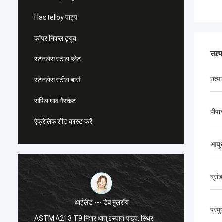
Hastelloy पाइप
कॉपर निकल ट्यूब
उत्
स्टेनलेस स्टील प्लेट
उत्प
स्टेनलेस स्टील बार्स
सर्पिल घाव गैस्केट
दीवा
ऐक्रेलिक शीट कास्ट करें
आयुध
ब्रां
थाईलैंड --- डेव मुलरॉय
प्रम
ASTM A213 T9 मिश्र धातु इस्पात पाइप, स्थिर
एएसटीएम 