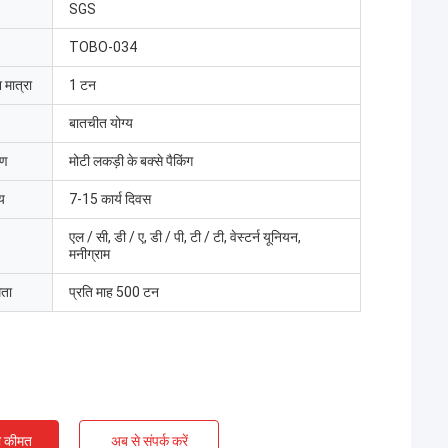
SGS
TOBO-034
 मात्रा
1 टन
बातचीत योग्य
रण
मोटी लकड़ी के बक्से पैकिंग
य
7-15 कार्य दिवस
एल / सी, डी / ए, डी / पी, टी / टी, वेस्टर्न यूनियन,
मनीग्राम
मता
प्रति माह 500 टन
ी कीमत
अब से संपर्क करें