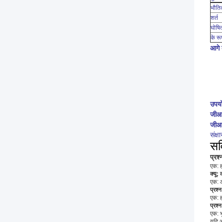
भौति
शर्त
घोषि
के रूप
आगे 
उपय
जीआ
जीआ
संक्
सर
प्रश्
एक: ह
क्यू
एक: आ
प्रश्
एक: ह
प्रश्
एक: 
यदि आ