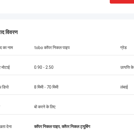
पाद विवरण
ाद का नाम
tobo कॉपर निकल पाइप
ग्रेड
र मोटाई
0.90 - 2.50
उत्पत्ति के
 डिपो
8 मिमी - 70 मिमी
लंबाई
ड
बो करने के लिए
संयुक्त राज्य अमेरिका --- अल्फारो
ब्राजील ---
ुखता देना
कॉपर निकल पाइप
,
कॉपर निकल ट्यूबिंग
A182 F55 सुपर डुप्लेक्स निकला हुआ किनारा,