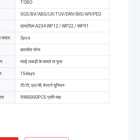
TOBO
SGS/BV/ABS/LR/TUV/DNV/BIS/API/PED
एएसटीएम A234 WP12 / WP22 / WP91
 मात्रा
3pcs
बातचीत योग्य
रण
प्लाई लकड़ी के मामले या फूस
य
15days
टी/टी, एल/सी, वेस्टर्न यूनियन
मता
9980000PCS प्रति माह