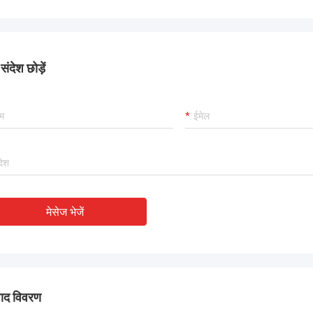
नवीनतम विक्रेता रेटिंग में, TOBO 
ा, हम इसे पसंद करते हैं! और समय में प्रसव
यह अच्छा है, सहयोग करना जारी 
ी, बहुत ही पेशेवर।
ंदेश छोड़ें
मेसेज भेजें
पाद विवरण