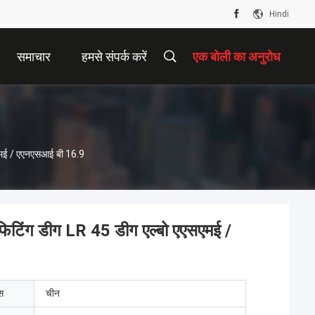
Hindi
समाचार
हमसे संपर्क करें
एक बोली का अनुरोध
मई / एएनएसआई बी 16.9
िंग डीग LR 45 डीग एल्बो एएसएमई /
ेस
चीन