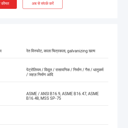
ी कीमत
अब से संपर्क करें
म
रेत विस्फोट, काला चित्रकला, galvanizing खत्म
पेट्रोलियम / विद्युत / रासायनिक / निर्माण / गैस / धातुकर्म
/ जहज़ निर्माण आदि
ASME / ANSI B16.9, ASME B16.47, ASME
B16.48, MSS SP-75
 एमी