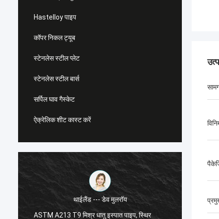
Hastelloy पाइप
कॉपर निकल ट्यूब
स्टेनलेस स्टील प्लेट
उत्
स्टेनलेस स्टील बार्स
सामग
सर्पिल घाव गैस्केट
ऐक्रेलिक शीट कास्ट करें
विनिर
पैके
थाईलैंड --- डेव मुलरॉय
प्रम
ASTM A213 T9 मिश्र धातु इस्पात पाइप, स्थिर
एएसटीएम 