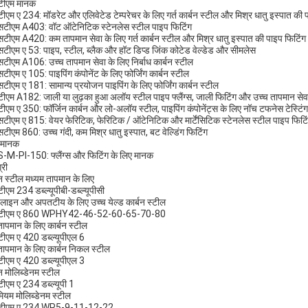
टीएम मानक
ीएम ए 234: मॉडरेट और एलिवेटेड टेम्परेचर के लिए गर्त कार्बन स्टील और मिश्र धातु इस्पात की 
सटीएम A403: वॉट ऑटेनिटिक स्टेनलेस स्टील पाइप फिटिंग
सटीएम A420: कम तापमान सेवा के लिए गर्त कार्बन स्टील और मिश्र धातु इस्पात की पाइप फिटिंग
सटीएम ए 53: पाइप, स्टील, ब्लैक और हॉट डिप्ड जिंक कोटेड वेल्डेड और सीमलेस
सटीएम A106: उच्च तापमान सेवा के लिए निर्बाध कार्बन स्टील
सटीएम ए 105: पाइपिंग कंपोनेंट के लिए फोर्जिंग कार्बन स्टील
सटीएम ए 181: सामान्य प्रयोजन पाइपिंग के लिए फोर्जिंग कार्बन स्टील
ीएम A182: जाली या लुढ़का हुआ अलॉय स्टील पाइप फ्लैंग्स, जाली फिटिंग और उच्च तापमान सेवा 
ीएम ए 350: फॉर्जिन कार्बन और लो-अलॉय स्टील, पाइपिंग कंपोनेंट्स के लिए नॉच टफनेस टेस्टि
सटीएम ए 815: वेयर फेरिटिक, फेरिटिक / ऑटेनिटिक और मार्टेंसिटिक स्टेनलेस स्टील पाइप फिटि
सटीएम 860: उच्च गंदी, कम मिश्र धातु इस्पात, बट वेल्डिंग फिटिंग
 मानक
S-M-PI-150: फ्लैंग्स और फिटिंग के लिए मानक
्री
बन स्टील मध्यम तापमान के लिए
ीएम 234 डब्ल्यूपीबी-डब्ल्यूपीसी
लाइन और अपतटीय के लिए उच्च येल्ड कार्बन स्टील
टीएम ए 860 WPHY42-46-52-60-65-70-80
ापमान के लिए कार्बन स्टील
ीएम ए 420 डब्ल्यूपीएल 6
ापमान के लिए कार्बन निकल स्टील
ीएम ए 420 डब्ल्यूपीएल 3
बन मोलिब्डेनम स्टील
ीएम ए 234 डब्ल्यूपी 1
मियम मोलिब्डेनम स्टील
टीएम ए 234 WP5-9-11-12-22