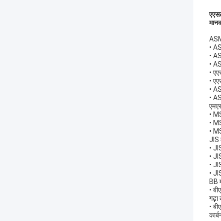
एएस
मान
ASM
• AS
• AS
• AS
• एए
• एए
• AS
• AS
एमए
• MS
• MS
• MS
JIS
• JI
• JI
• JI
• JI
BB 
• बी
गढ़ा
• बी
कार्