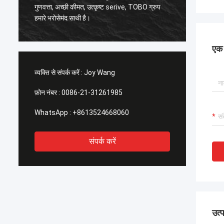
,
गुणवत्ता, अच्छी कीमत, उत्कृष्ट serive, TOBO ग्रुप
अच्छी गुणवत्त
हमारे भरोसेमंद साथी है।
के समय भ
एक स
व्यक्ति से संपर्क करें :
Joy Wang
फ़ोन नंबर :
0086-21-31261985
WhatsApp :
+8613524668060
संपर्क करें
उत्