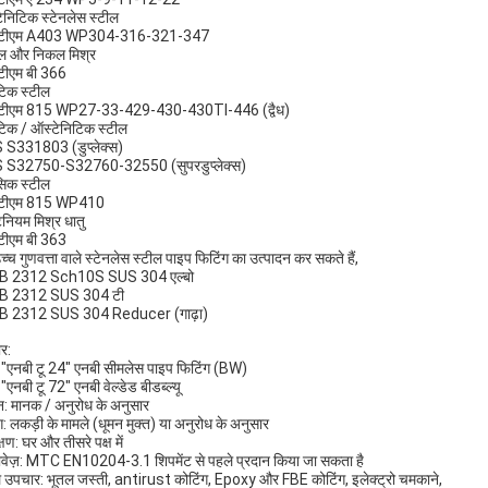
ेनिटिक स्टेनलेस स्टील
टीएम A403 WP304-316-321-347
ल और निकल मिश्र
टीएम बी 366
टिक स्टील
टीएम 815 WP27-33-429-430-430TI-446 (द्वैध)
टिक / ऑस्टेनिटिक स्टील
S331803 (डुप्लेक्स)
 S32750-S32760-32550 (सुपरडुप्लेक्स)
ेंसिक स्टील
टीएम 815 WP410
ेनियम मिश्र धातु
टीएम बी 363
च्च गुणवत्ता वाले स्टेनलेस स्टील पाइप फिटिंग का उत्पादन कर सकते हैं,
 B 2312 Sch10S SUS 304 एल्बो
 B 2312 SUS 304 टी
 B 2312 SUS 304 Reducer (गाढ़ा)
र:
"एनबी टू 24" एनबी सीमलेस पाइप फिटिंग (BW)
"एनबी टू 72" एनबी वेल्डेड बीडब्ल्यू
: मानक / अनुरोध के अनुसार
ंग: लकड़ी के मामले (धूमन मुक्त) या अनुरोध के अनुसार
्षण: घर और तीसरे पक्ष में
ावेज़: MTC EN10204-3.1 शिपमेंट से पहले प्रदान किया जा सकता है
 उपचार: भूतल जस्ती, antirust कोटिंग, Epoxy और FBE कोटिंग, इलेक्ट्रो चमकाने,