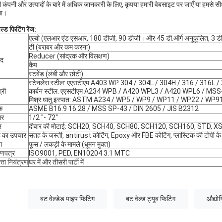
ी कंपनी और उत्पादों के बारे में अधिक जानकारी के लिए, कृपया हमारी वेबसाइट पर जाएँ या हमसे सी
गा।
ल्ड फिटिंग रेंज:
एल्बो (एलआर एंड एसआर, 180 डीजी, 90 डीजी। और 45 डी.ऑर्ग अनुकूलित, 3 डी
टी (बराबर और कम करना)
Reducer (सांद्रक और विलक्षण)
ाद
कैप
स्टबेंड (लंबी और छोटी)
स्टेनलेस स्टील: एएसटीएम A403 WP 304 / 304L / 304H / 316 / 316L 
्री
कार्बन स्टील: एएसटीएम A234 WPB / A420 WPL3 / A420 WPL6 / 
मिश्र धातु इस्पात: ASTM A234 / WP5 / WP9 / WP11 / WP22 / WP9
क
ASME B16.9 16.28 / MSS SP-43 / DIN 2605 / JIS B2312
ार
1/2 "- 72"
र
दीवार की मोटाई: SCH20, SCH40, SCH80, SCH120, SCH160, STD, X
 का उपचार
सतह के जस्ती, antirust कोटिंग, Epoxy और FBE कोटिंग, प्लास्टिक की टोपी के स
ग
फूस / लकड़ी के मामले (धूमन मुक्त)
ाणपत्र
ISO9001, PED, EN10204 3.1 MTC
त्ता नियंत्रण
घर में और तीसरी पार्टी में
बट वेल्डेड पाइप फिटिंग
बट वेल्ड ट्यूब फिटिंग
औद्यो