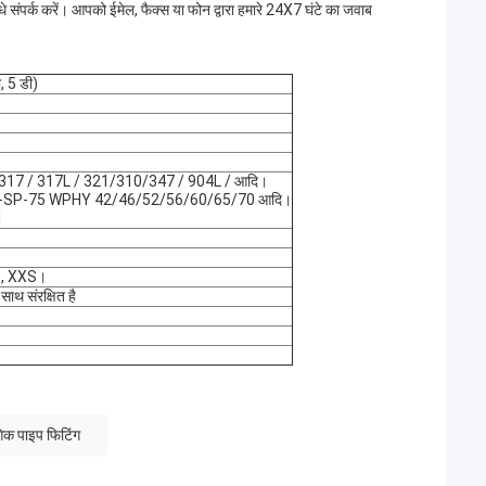
धे संपर्क करें। आपको ईमेल, फैक्स या फोन द्वारा हमारे 24X7 घंटे का जवाब
, 5 डी)
/ 317 / 317L / 321/310/347 / 904L / आदि।
MSS-SP-75 WPHY 42/46/52/56/60/65/70 आदि।
1
S, XXS।
ाथ संरक्षित है
गिक पाइप फिटिंग