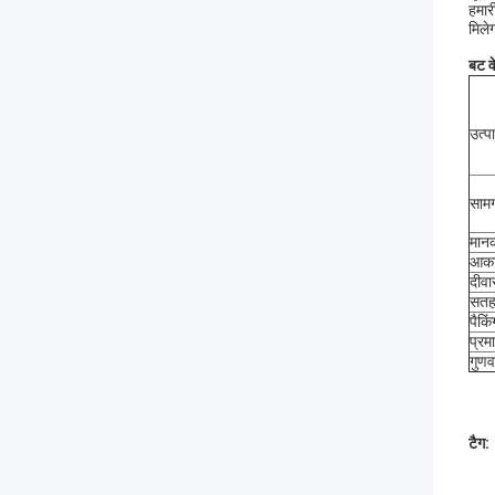
हमार
मिले
बट वे
उत्प
सामग
मान
आक
दीवा
सतह
पैकिं
प्रम
गुणव
टैग: