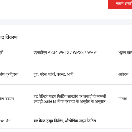
सबसे अच्छ
पाद विवरण
्री
एएसटीएम A234 WP12 / WP22 / WP91
भूतल खत्
्माण प्रक्रिया
पुश, प्रेस, फोर्ज, कास्ट, आदि
आवेदन
बट वेल्डिंग पाइप फिटिंग आमतौर पर लकड़ी के मामलों,
जिंग विवरण
मानक
लकड़ी pallets में या ग्राहकों के अनुरोध के अनुसार
संयुक्त राज्य अमेरिका --- अल्फारो
ुखता देना
बट वेल्ड ट्यूब फिटिंग
,
औद्योगिक पाइप फिटिंग
ब्राजील ---
A182 F55 सुपर डुप्लेक्स निकला हुआ किनारा,