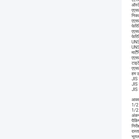
ऑस्ट
एएस
निक
एएस
फेरि
एएस
फेरि
UNS 
UNS
मार्ट
एएस
टाइट
एएस
हम उ
JIS
JIS
JIS
आका
1/2 
1/2 
अंकन
पैकि
निरीक
दस्त
भूतल