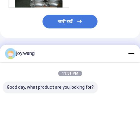
जारी रखें
अनुशंसित उत्पाद
joy.wang
11:51 PM
Good day, what product are you looking for?
बट वेल्ड अंत कनेक्शन बट वेल्ड
उच्च संक्षारण प्रतिरोधी बट
W
फिटिंग जिसमें पूर्ण संक्षारण
वेल्ड फिटिंग जिसमें UNS
प्रतिरोध समर्थन और सुरक्षित
S32205 स्टब एंड सामग्री
द्रव हस्तांतरण प्रणाली है
ग्रेड और बट वेल्ड एंड
कनेक्शन समाधान हैं
सबसे अच्छी कीमत
सबसे अच्छी कीमत
सबसे अच्छी 