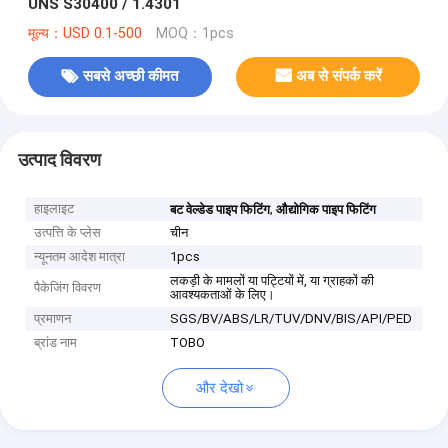
UNS S30400 / 1.4301
मूल्य：USD 0.1-500
MOQ：1pcs
सबसे अच्छी कीमत
अब से संपर्क करें
उत्पाद विवरण
हाइलाइट
,
बट वेल्डेड पाइप फिटिंग
औद्योगिक पाइप फिटिंग
उत्पत्ति के प्लेस
चीन
न्यूनतम आदेश मात्रा
1pcs
लकड़ी के मामलों या पट्टियों में, या ग्राहकों की
पैकेजिंग विवरण
आवश्यकताओं के लिए।
प्रमाणन
SGS/BV/ABS/LR/TUV/DNV/BIS/API/PED
ब्रांड नाम
TOBO
और देखो