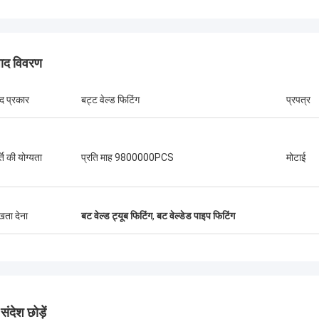
पाद विवरण
ाद प्रकार
बट्ट वेल्ड फिटिंग
प्रपत्र
ति की योग्यता
प्रति माह 9800000PCS
मोटाई
ुखता देना
बट वेल्ड ट्यूब फिटिंग
,
बट वेल्डेड पाइप फिटिंग
ब्राजील --- एमी
ंदेश छोड़ें
आ किनारा,