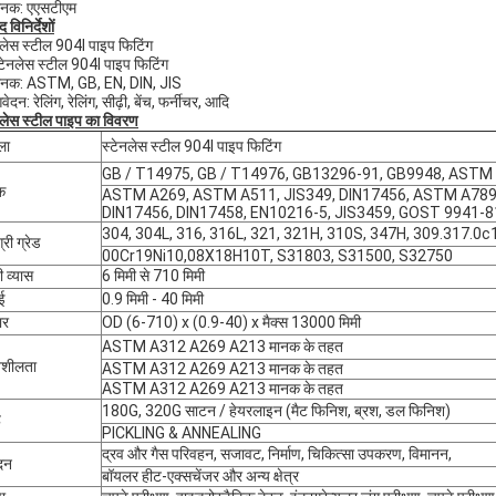
ानक: एएसटीएम
द विनिर्देशों
नलेस स्टील 904l पाइप फिटिंग
्टेनलेस स्टील 904l पाइप फिटिंग
मानक: ASTM, GB, EN, DIN, JIS
ेदन: रेलिंग, रेलिंग, सीढ़ी, बेंच, फर्नीचर, आदि
नलेस स्टील पाइप का विवरण
ला
स्टेनलेस स्टील 904l पाइप फिटिंग
GB / T14975, GB / T14976, GB13296-91, GB9948, ASTM
क
ASTM A269, ASTM A511, JIS349, DIN17456, ASTM A789
DIN17456, DIN17458, EN10216-5, JIS3459, GOST 9941-8
304, 304L, 316, 316L, 321, 321H, 310S, 347H, 309.317.0
्री ग्रेड
00Cr19Ni10,08X18H10T, S31803, S31500, S32750
ी व्यास
6 मिमी से 710 मिमी
ई
0.9 मिमी - 40 मिमी
ार
OD (6-710) x (0.9-40) x मैक्स 13000 मिमी
ASTM A312 A269 A213 मानक के तहत
शीलता
ASTM A312 A269 A213 मानक के तहत
ASTM A312 A269 A213 मानक के तहत
180G, 320G साटन / हेयरलाइन (मैट फिनिश, ब्रश, डल फिनिश)
ह
PICKLING & ANNEALING
द्रव और गैस परिवहन, सजावट, निर्माण, चिकित्सा उपकरण, विमानन,
दन
बॉयलर हीट-एक्सचेंजर और अन्य क्षेत्र