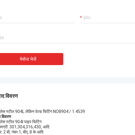
नवीनतम विक्रेता रेटिंग में, TOBO ने उत्कृष्ट रेटिंग जीती,
यह अच्छा है, सहयोग करना जारी रखेगा।
मेसेज भेजें
पाद विवरण
नलेस स्टील 904L लेकिन वेल्ड फिटिंग NO8904 / 1.4539
ष विवरण
नलेस स्टील 904l पाइप फिटिंग
ामग्री: 301,304,316,430, आदि
र: 2 बी, नंबर 1, बीए, 8 के आदि