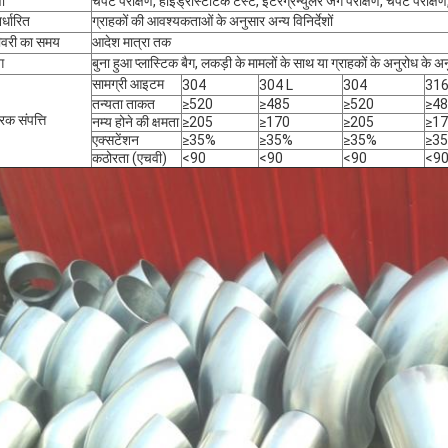
षा
चपटे परीक्षण, हाइड्रोस्टैटिक टेस्ट, इंटरग्रेन्युलर जंग परीक्षण, चपटे परीक्षण
र्धारित
ग्राहकों की आवश्यकताओं के अनुसार अन्य विनिर्देशों
ीवरी का समय
आदेश मात्रा तक
ग
बुना हुआ प्लास्टिक बैग, लकड़ी के मामलों के साथ या ग्राहकों के अनुरोध के 
सामग्री आइटम
304
304 L
304
31
तन्यता ताकत
≥520
≥485
≥520
≥4
रिक संपत्ति
नम्य होने की क्षमता
≥205
≥170
≥205
≥1
एक्सटेंशन
≥35%
≥35%
≥35%
≥3
कठोरता (एचवी)
<90
<90
<90
<9