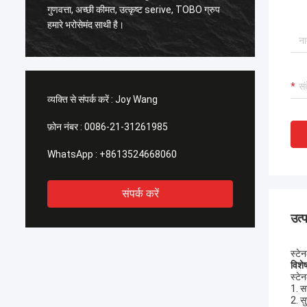
 उत्कृष्ट serive, TOBO ग्रुप
अच्छी गुणवत्ता, हम इसे पसंद करते हैं! और समय में प्रसव
।
के समय भी, बहुत ही पेशेवर।
व्यक्ति से संपर्क करें :
Joy Wang
फ़ोन नंबर :
0086-21-31261985
WhatsApp :
+8613524668060
संपर्क करें
उत्
स्टे
विशे
स्टे
1. स
2. सु