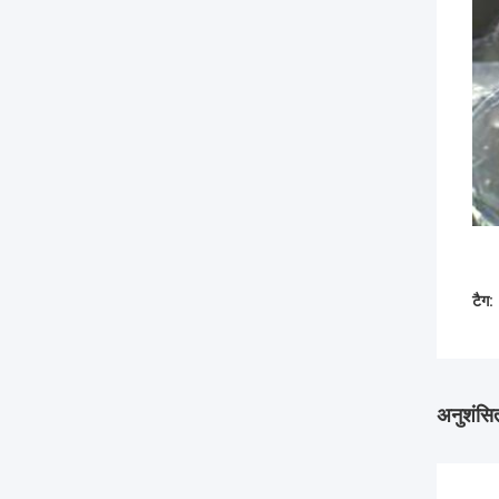
टैग:
अनुशंसित