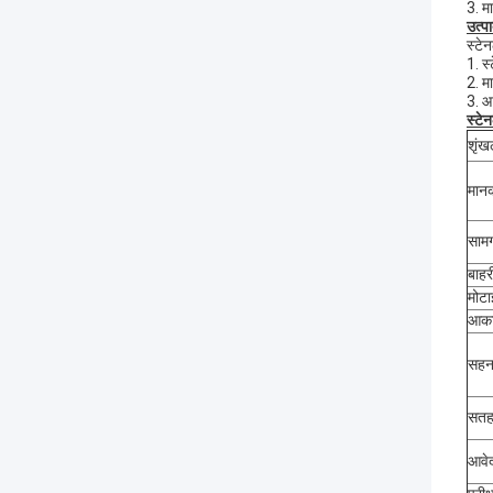
3. म
उत्पा
स्टे
1. स
2. 
3. आव
स्टे
शृंख
मान
सामग
बाहर
मोटा
आक
सहन
सत
आवे