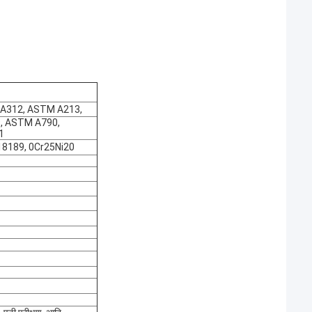
 A312, ASTM A213,
, ASTM A790,
1
c18189, 0Cr25Ni20