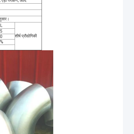
, एड़ी परीक्षण, आदि
अनुसार।
6L
85
शीर्ष प्रौद्योगिकी
70
5%
0