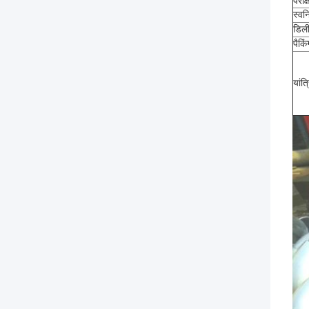
परीक्
स्वनि
डिल
पैकिं
यांत्