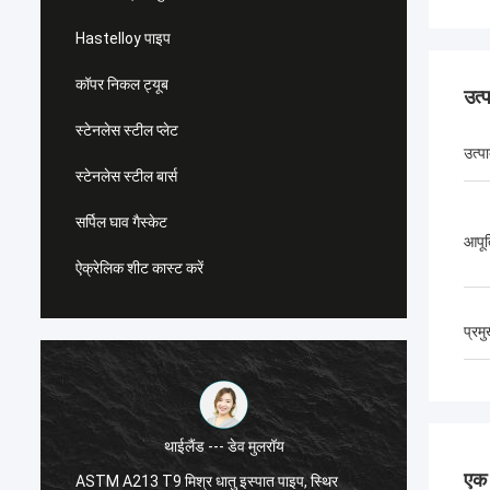
Hastelloy पाइप
कॉपर निकल ट्यूब
उत्
स्टेनलेस स्टील प्लेट
उत्प
स्टेनलेस स्टील बार्स
सर्पिल घाव गैस्केट
आपूर्
ऐक्रेलिक शीट कास्ट करें
प्रम
ंड --- डेव मुलरॉय
संयुक्त राज्य अमेरिका --- अल्फारो
एक स
धातु इस्पात पाइप, स्थिर
एएसटीएम A182 F55 सुपर डुप्लेक्स निकला हु