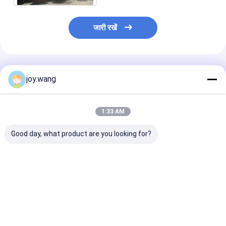
जारी रखें
अनुशंसित उत्पाद
joy.wang
1:33 AM
Good day, what product are you looking for?
बट वेल्ड अंत कनेक्शन बट वेल्ड
उच्च संक्षारण प्रतिरोधी बट
W
फिटिंग जिसमें पूर्ण संक्षारण
वेल्ड फिटिंग जिसमें UNS
प्रतिरोध समर्थन और सुरक्षित
S32205 स्टब एंड सामग्री
द्रव हस्तांतरण प्रणाली है
ग्रेड और बट वेल्ड एंड
कनेक्शन समाधान हैं
सबसे अच्छी कीमत
सबसे अच्छी कीमत
सबसे अच्छी 