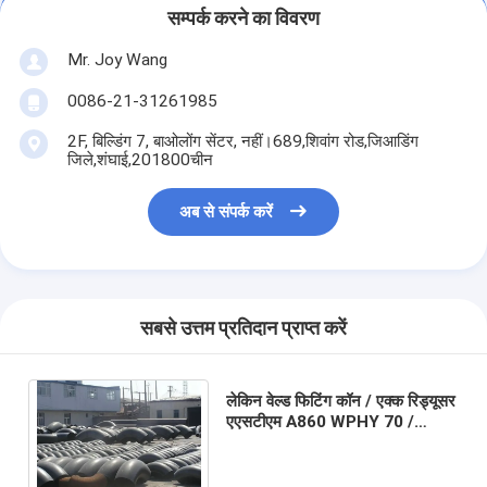
सम्पर्क करने का विवरण
Mr. Joy Wang
0086-21-31261985
2F, बिल्डिंग 7, बाओलोंग सेंटर, नहीं।689,शिवांग रोड,जिआडिंग
जिले,शंघाई,201800चीन
अब से संपर्क करें
सबसे उत्तम प्रतिदान प्राप्त करें
लेकिन वेल्ड फिटिंग कॉन / एक्क रिड्यूसर
एएसटीएम A860 WPHY 70 /
WPHY 65 / WPHY 60 1 "टू 48"
SCH10 टू SCH160