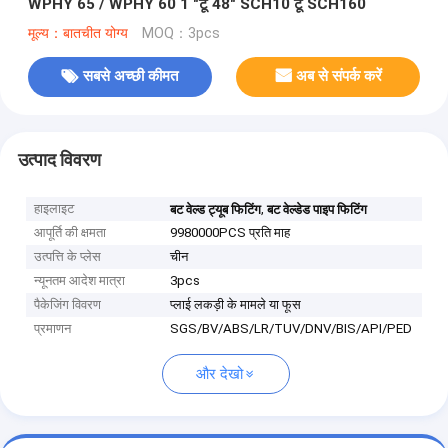
WPHY 65 / WPHY 60 1 "टू 48" SCH10 टू SCH160
मूल्य：बातचीत योग्य
MOQ：3pcs
सबसे अच्छी कीमत
अब से संपर्क करें
उत्पाद विवरण
हाइलाइट
,
बट वेल्ड ट्यूब फिटिंग
बट वेल्डेड पाइप फिटिंग
आपूर्ति की क्षमता
9980000PCS प्रति माह
उत्पत्ति के प्लेस
चीन
न्यूनतम आदेश मात्रा
3pcs
पैकेजिंग विवरण
प्लाई लकड़ी के मामले या फूस
प्रमाणन
SGS/BV/ABS/LR/TUV/DNV/BIS/API/PED
और देखो