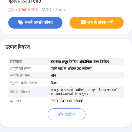
यूएनएस एस 31803
मूल्य：बातचीत योग्य
MOQ：3pcs
सबसे अच्छी कीमत
अब से संपर्क करें
उत्पाद विवरण
हाइलाइट
,
बट वेल्ड ट्यूब फिटिंग
औद्योगिक पाइप फिटिंग
आपूर्ति की क्षमता
प्रति माह से अधिक 20 कंटेनरों
उत्पत्ति के प्लेस
चीन
न्यूनतम आदेश मात्रा
3pcs
लकड़ी के मामलों, pallets, noyln बैग या ग्राहकों
पैकेजिंग विवरण
की आवश्यकताओं के अनुसार।
प्रमाणन
PED, ISO9001:2008
और देखो